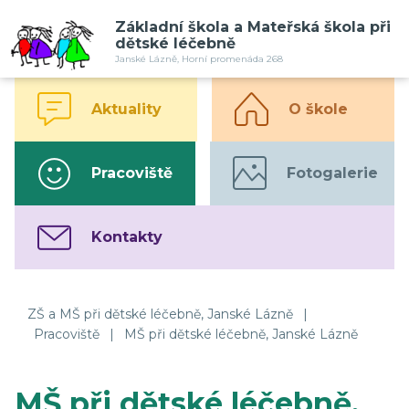
Základní škola a Mateřská škola při
dětské léčebně
Janské Lázně, Horní promenáda 268
Aktuality
O škole
Pracoviště
Fotogalerie
Kontakty
ZŠ a MŠ při dětské léčebně, Janské Lázně
|
Pracoviště
|
MŠ při dětské léčebně, Janské Lázně
MŠ při dětské léčebně,