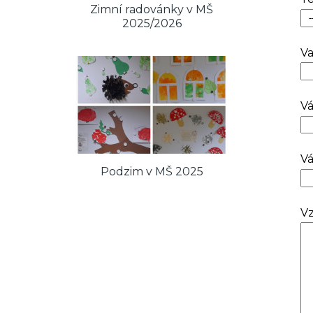
Zimní radovánky v MŠ
2025/2026
Va
Vá
Vá
Podzim v MŠ 2025
Vz