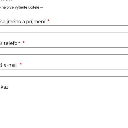
še jméno a příjmení:
*
š telefon:
*
š e-mail:
*
kaz: