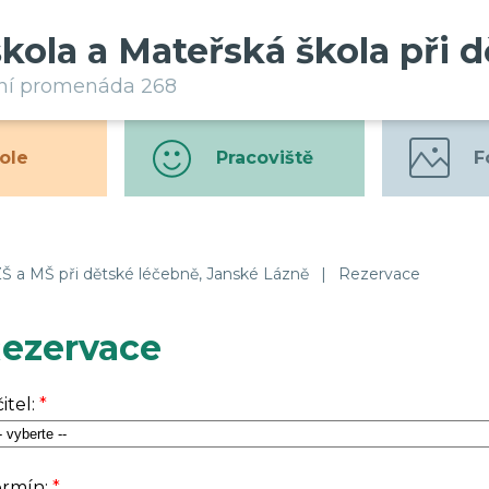
škola a Mateřská škola při 
rní promenáda 268
ole
Pracoviště
F
Š a MŠ při dětské léčebně, Janské Lázně
|
Rezervace
ezervace
itel:
*
ermín:
*