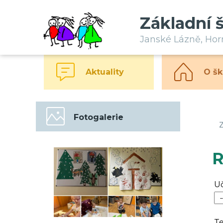
Základní 
Janské Lázně, Ho
Aktuality
O šk
Fotogalerie
Z
R
Uč
T