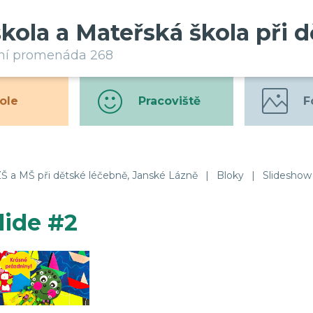
škola a Mateřská škola při 
rní promenáda 268
ole
Pracoviště
F
Š a MŠ při dětské léčebně, Janské Lázně
|
Bloky
|
Slideshow
lide #2