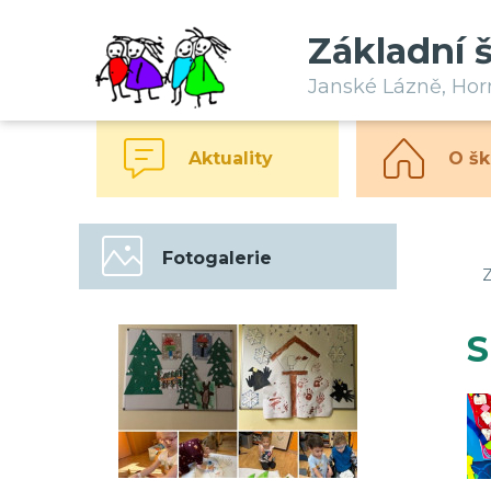
Základní 
Janské Lázně, Ho
Aktuality
O šk
Fotogalerie
Z
S