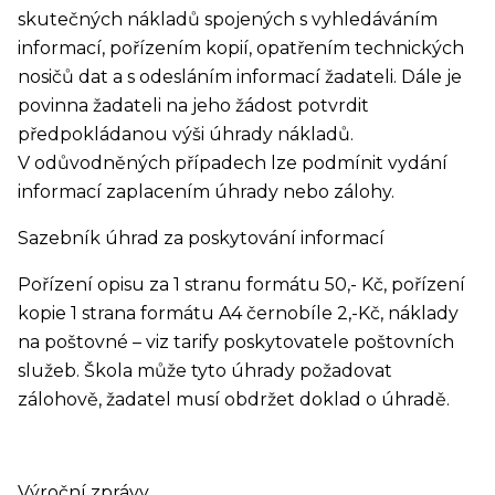
skutečných nákladů spojených s vyhledáváním
informací, pořízením kopií, opatřením technických
nosičů dat a s odesláním informací žadateli. Dále je
povinna žadateli na jeho žádost potvrdit
předpokládanou výši úhrady nákladů.
V odůvodněných případech lze podmínit vydání
informací zaplacením úhrady nebo zálohy.
Sazebník úhrad za poskytování informací
Pořízení opisu za 1 stranu formátu 50,- Kč, pořízení
kopie 1 strana formátu A4 černobíle 2,-Kč, náklady
na poštovné – viz tarify poskytovatele poštovních
služeb. Škola může tyto úhrady požadovat
zálohově, žadatel musí obdržet doklad o úhradě.
Výroční zprávy