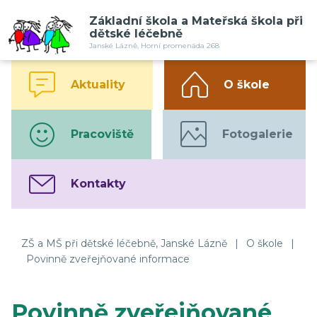
Základní škola a Mateřská škola při
dětské léčebně
Janské Lázně, Horní promenáda 268
Aktuality
O škole
Pracoviště
Fotogalerie
Kontakty
ZŠ a MŠ při dětské léčebně, Janské Lázně
|
O škole
|
Povinně zveřejňované informace
Povinně zveřejňované