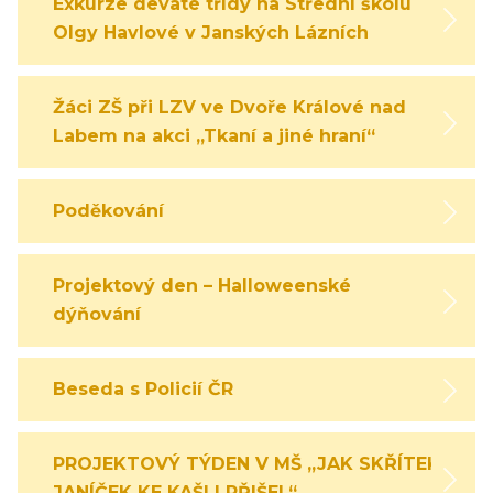
Exkurze deváté třídy na Střední školu
Olgy Havlové v Janských Lázních
Žáci ZŠ při LZV ve Dvoře Králové nad
Labem na akci „Tkaní a jiné hraní“
Poděkování
Projektový den – Halloweenské
dýňování
Beseda s Policií ČR
PROJEKTOVÝ TÝDEN V MŠ „JAK SKŘÍTEK
JANÍČEK KE KAŠLI PŘIŠEL“