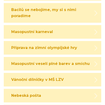
Bacilů se nebojíme, my si s nimi
poradíme
Masopustní karneval
Příprava na zimní olympijské hry
Masopustní veselí plné barev a smíchu
Vánoční dílničky v MŠ LZV
Nebeská pošta