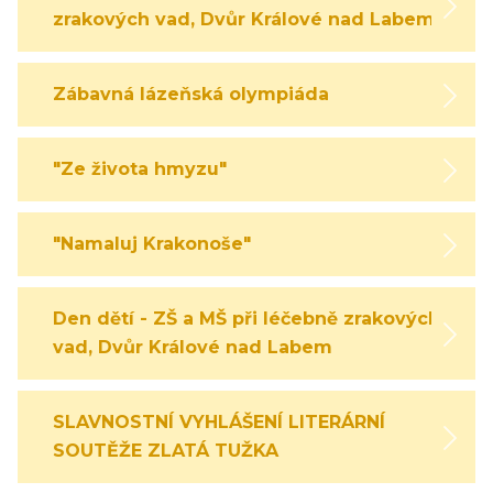
zrakových vad, Dvůr Králové nad Labem
Zábavná lázeňská olympiáda
"Ze života hmyzu"
"Namaluj Krakonoše"
Den dětí - ZŠ a MŠ při léčebně zrakových
vad, Dvůr Králové nad Labem
SLAVNOSTNÍ VYHLÁŠENÍ LITERÁRNÍ
SOUTĚŽE ZLATÁ TUŽKA