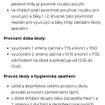
jakékoli třídy je povinné roušku použít;
ve třídách platí povinnost používat roušku pro
vyučující a žáky 1. i 2. stupně, tato povinnost
neplatí pro vyučující a žáky třídy základní školy
speciální.
Provozní doba školy:
vyučování 1. směny začíná v 7:15 a končí v 9:50;
vyučování 2. směny začíná v 10:15 a končí v 11:55
odchodem na oběd a pokračuje od 12:55 do
13:40.
Provoz školy a hygienická opatření:
úklid a dezinfekce celého prostoru školy
provádí provozní zaměstnanci lázní;
v době střídání skupin žáků (zpravidla mezi 1. a
2. směnou) dochází k dezinfekci pracovních