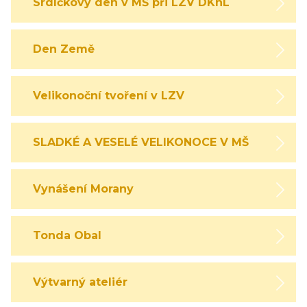
Srdíčkový den v MŠ při LZV DKnL
Den Země
Velikonoční tvoření v LZV
SLADKÉ A VESELÉ VELIKONOCE V MŠ
Vynášení Morany
Tonda Obal
Výtvarný ateliér