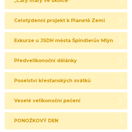
„Čáry máry ve školce“
Celotýdenní projekt k Planetě Zemi
Exkurze u JSDH města Špindlerův Mlýn
Předvelikonoční dělánky
Poselství křesťanských svátků
Veselé velikonoční pečení
PONOŽKOVÝ DEN