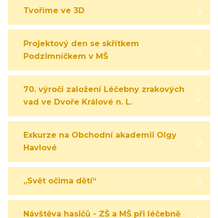
Tvoříme ve 3D
Projektový den se skřítkem
Podzimníčkem v MŠ
70. výročí založení Léčebny zrakových
vad ve Dvoře Králové n. L.
Exkurze na Obchodní akademii Olgy
Havlové
„Svět očima dětí“
Návštěva hasičů - ZŠ a MŠ při léčebně