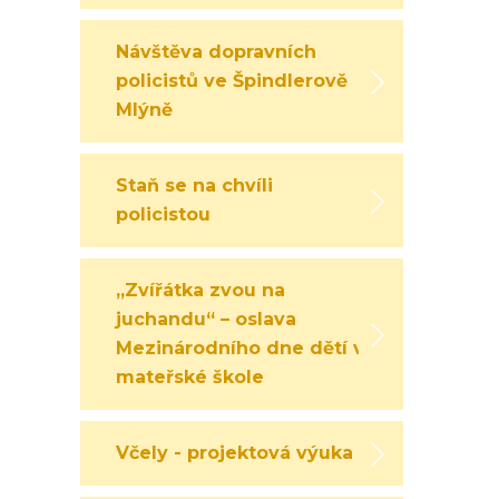
Návštěva dopravních
policistů ve Špindlerově
Mlýně
Staň se na chvíli
policistou
„Zvířátka zvou na
juchandu“ – oslava
Mezinárodního dne dětí v
mateřské škole
Včely - projektová výuka