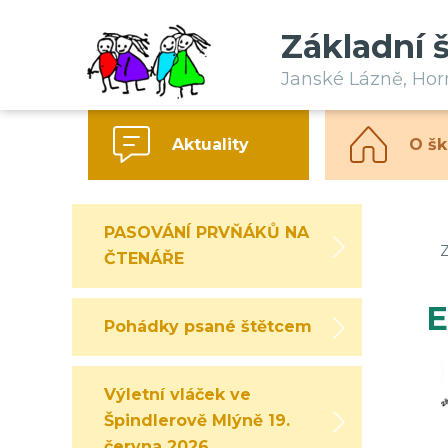
Základní 
Janské Lázně, Ho
Aktuality
O šk
PASOVÁNÍ PRVŇÁKŮ NA
Z
ČTENÁŘE
E
Pohádky psané štětcem
Výletní vláček ve
Špindlerově Mlýně 19.
června 2026