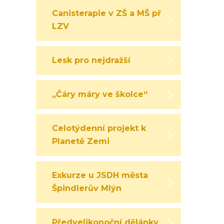
Canisterapie v ZŠ a MŠ při
LZV
Lesk pro nejdražší
„Čáry máry ve školce“
Celotýdenní projekt k
Planetě Zemi
Exkurze u JSDH města
Špindlerův Mlýn
Předvelikonoční dělánky