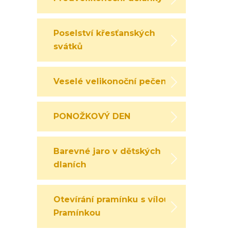
Poselství křesťanských
svátků
Veselé velikonoční pečení
PONOŽKOVÝ DEN
Barevné jaro v dětských
dlaních
Otevírání pramínku s vílou
Pramínkou