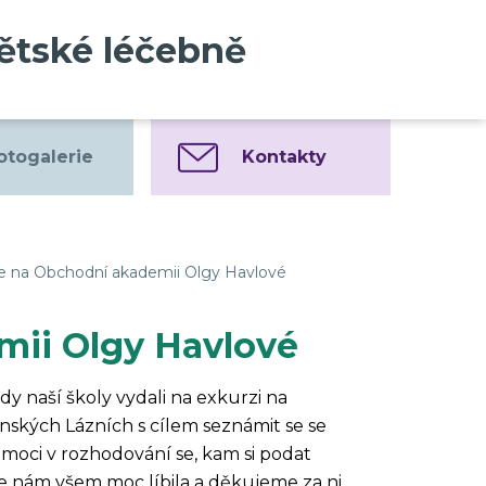
dětské léčebně
otogalerie
Kontakty
e na Obchodní akademii Olgy Havlové
mii Olgy Havlové
ídy naší školy vydali na exkurzi na
ských Lázních s cílem seznámit se se
oci v rozhodování se, kam si podat
e nám všem moc líbila a děkujeme za ni.