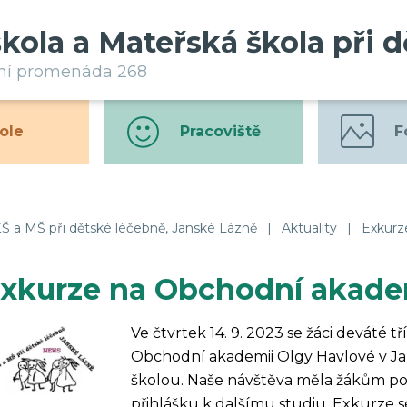
škola a Mateřská škola při 
rní promenáda 268
ole
Pracoviště
F
Š a MŠ při dětské léčebně, Janské Lázně
|
Aktuality
|
Exkurz
xkurze na Obchodní akade
Ve čtvrtek 14. 9. 2023 se žáci deváté tř
Obchodní akademii Olgy Havlové v Jan
školou. Naše návštěva měla žákům pom
přihlášku k dalšímu studiu. Exkurze s