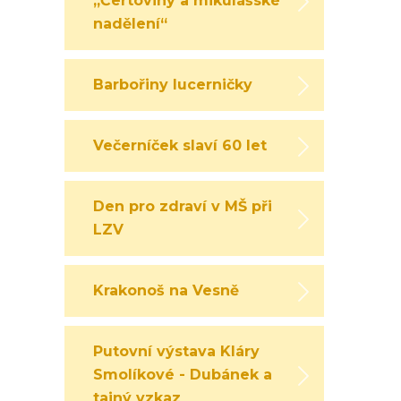
„Čertoviny a mikulášské
nadělení“
Barbořiny lucerničky
Večerníček slaví 60 let
Den pro zdraví v MŠ při
LZV
Krakonoš na Vesně
Putovní výstava Kláry
Smolíkové - Dubánek a
tajný vzkaz