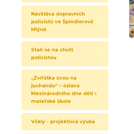
Návštěva dopravních
policistů ve Špindlerově
Mlýně
Staň se na chvíli
policistou
„Zvířátka zvou na
juchandu“ – oslava
Mezinárodního dne dětí v
mateřské škole
Včely - projektová výuka