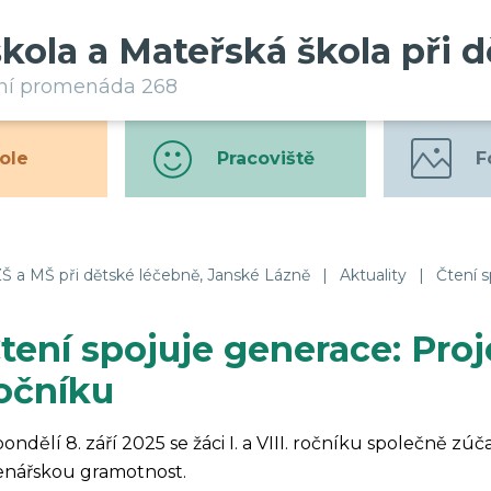
škola a Mateřská škola při 
rní promenáda 268
ole
Pracoviště
F
Š a MŠ při dětské léčebně, Janské Lázně
|
Aktuality
|
Čtení s
tení spojuje generace: Proje
očníku
pondělí 8. září 2025 se žáci I. a VIII. ročníku společně 
enářskou gramotnost.