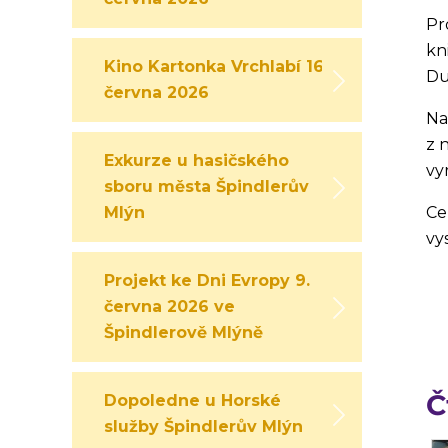
Pr
kn
Kino Kartonka Vrchlabí 16.
Du
června 2026
Na
z 
Exkurze u hasičského
vy
sboru města Špindlerův
Mlýn
Ce
vy
Projekt ke Dni Evropy 9.
června 2026 ve
Špindlerově Mlýně
Č
Dopoledne u Horské
služby Špindlerův Mlýn