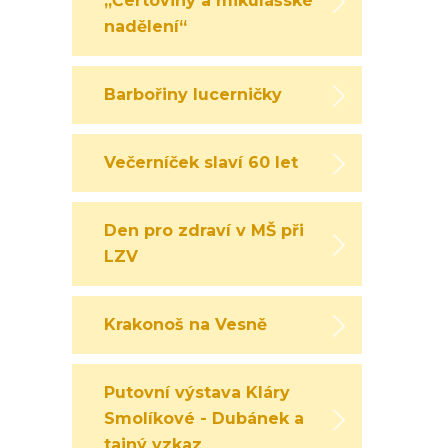
„Čertoviny a mikulášské
nadělení“
Barbořiny lucerničky
Večerníček slaví 60 let
Den pro zdraví v MŠ při
LZV
Krakonoš na Vesně
Putovní výstava Kláry
Smolíkové - Dubánek a
tajný vzkaz