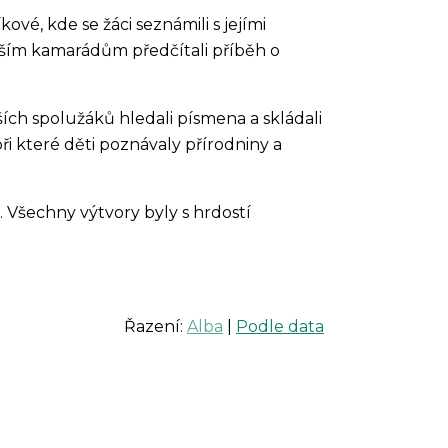
vé, kde se žáci seznámili s jejími
dším kamarádům předčítali příběh o
ších spolužáků hledali písmena a skládali
ři které děti poznávaly přírodniny a
. Všechny výtvory byly s hrdostí
Řazení:
Alba
|
Podle data