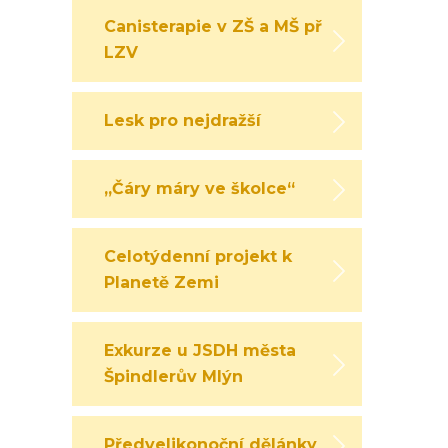
Canisterapie v ZŠ a MŠ při
LZV
Lesk pro nejdražší
„Čáry máry ve školce“
Celotýdenní projekt k
Planetě Zemi
Exkurze u JSDH města
Špindlerův Mlýn
Předvelikonoční dělánky