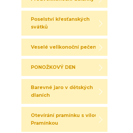
Poselství křesťanských
svátků
Veselé velikonoční pečení
PONOŽKOVÝ DEN
Barevné jaro v dětských
dlaních
Otevírání pramínku s vílou
Pramínkou