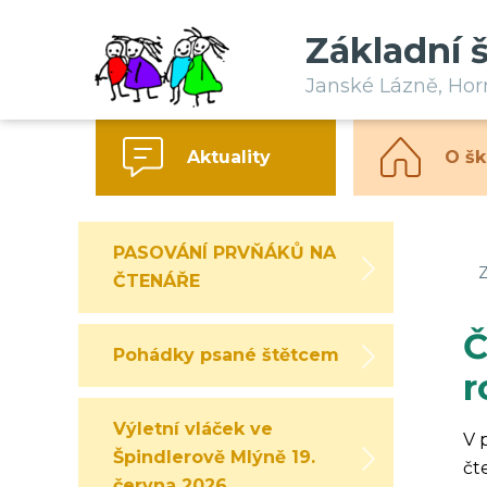
Základní 
Janské Lázně, Ho
Aktuality
O šk
PASOVÁNÍ PRVŇÁKŮ NA
Z
ČTENÁŘE
Č
Pohádky psané štětcem
r
Výletní vláček ve
V 
Špindlerově Mlýně 19.
čt
června 2026