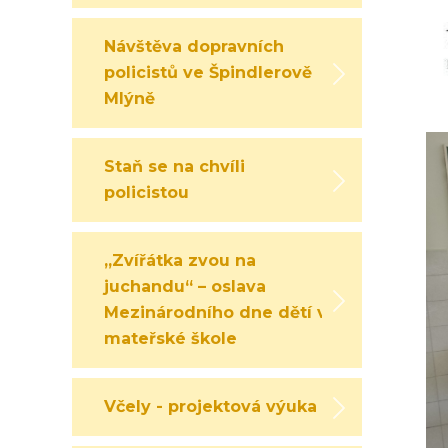
Návštěva dopravních
policistů ve Špindlerově
Mlýně
Staň se na chvíli
policistou
„Zvířátka zvou na
juchandu“ – oslava
Mezinárodního dne dětí v
mateřské škole
Včely - projektová výuka