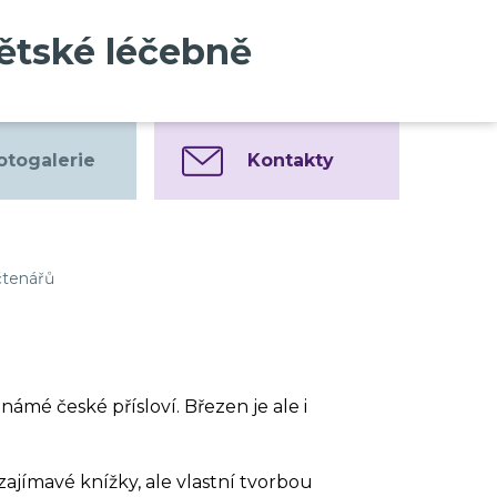
dětské léčebně
otogalerie
Kontakty
čtenářů
ámé české přísloví. Březen je ale i
li zajímavé knížky, ale vlastní tvorbou