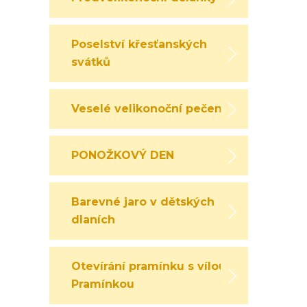
Poselství křesťanských
svátků
Veselé velikonoční pečení
PONOŽKOVÝ DEN
Barevné jaro v dětských
dlaních
Otevírání pramínku s vílou
Pramínkou