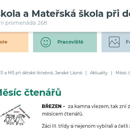
škola a Mateřská škola při 
rní promenáda 268
ole
Pracoviště
F
Š a MŠ při dětské léčebně, Janské Lázně
|
Aktuality
|
Měsíc 
ěsíc čtenářů
BŘEZEN -
za kamna vlezem, tak zní zn
měsícem čtenářů.
Žáci III. třídy si nejenom vybírali a čet