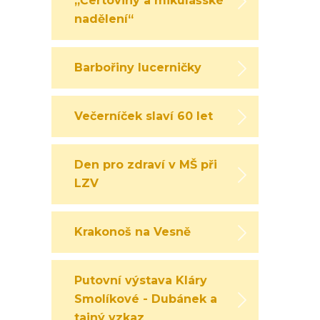
„Čertoviny a mikulášské
nadělení“
Barbořiny lucerničky
Večerníček slaví 60 let
Den pro zdraví v MŠ při
LZV
Krakonoš na Vesně
Putovní výstava Kláry
Smolíkové - Dubánek a
tajný vzkaz