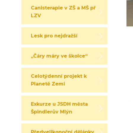
Canisterapie v ZŠ a MŠ při
LZV
Lesk pro nejdražší
„Čáry máry ve školce“
Celotýdenní projekt k
Planetě Zemi
Exkurze u JSDH města
Špindlerův Mlýn
Předvelikonoční dělánky