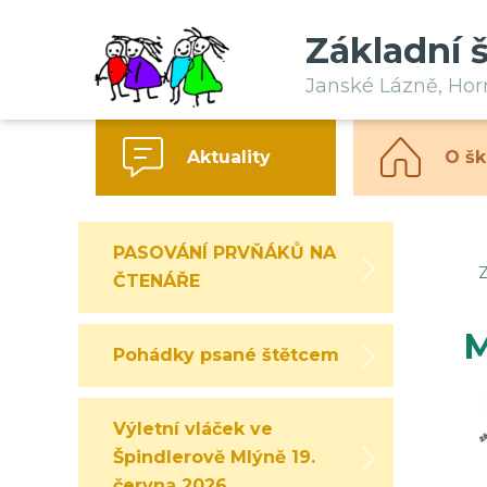
Základní 
Janské Lázně, Ho
Aktuality
O šk
PASOVÁNÍ PRVŇÁKŮ NA
Z
ČTENÁŘE
M
Pohádky psané štětcem
Výletní vláček ve
Špindlerově Mlýně 19.
června 2026