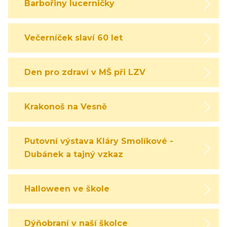
Barbořiny lucerničky
Večerníček slaví 60 let
Den pro zdraví v MŠ při LZV
Krakonoš na Vesně
Putovní výstava Kláry Smolíkové -
Dubánek a tajný vzkaz
Halloween ve škole
Dýňobraní v naší školce