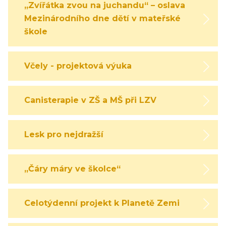
„Zvířátka zvou na juchandu“ – oslava
Mezinárodního dne dětí v mateřské
škole
Včely - projektová výuka
Canisterapie v ZŠ a MŠ při LZV
Lesk pro nejdražší
„Čáry máry ve školce“
Celotýdenní projekt k Planetě Zemi