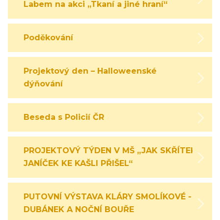
Labem na akci „Tkaní a jiné hraní“
Poděkování
Projektový den – Halloweenské
dýňování
Beseda s Policií ČR
PROJEKTOVÝ TÝDEN V MŠ „JAK SKŘÍTEK
JANÍČEK KE KAŠLI PŘIŠEL“
PUTOVNÍ VÝSTAVA KLÁRY SMOLÍKOVÉ -
DUBÁNEK A NOČNÍ BOUŘE