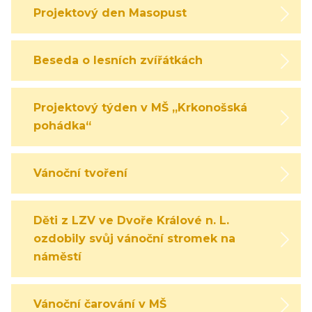
Projektový den Masopust
Beseda o lesních zvířátkách
Projektový týden v MŠ „Krkonošská
pohádka“
Vánoční tvoření
Děti z LZV ve Dvoře Králové n. L.
ozdobily svůj vánoční stromek na
náměstí
Vánoční čarování v MŠ