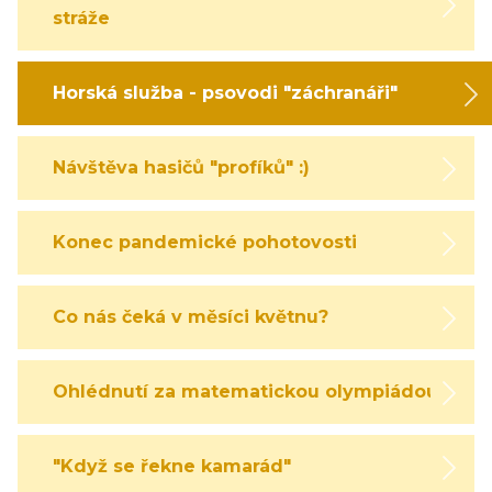
stráže
Horská služba - psovodi "záchranáři"
Návštěva hasičů "profíků" :)
Konec pandemické pohotovosti
Co nás čeká v měsíci květnu?
Ohlédnutí za matematickou olympiádou
"Když se řekne kamarád"