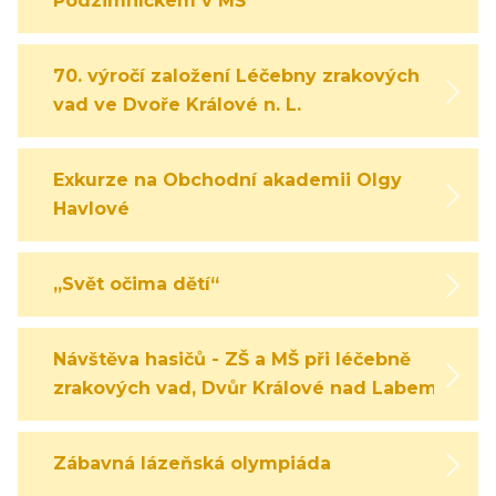
Podzimníčkem v MŠ
70. výročí založení Léčebny zrakových
vad ve Dvoře Králové n. L.
Exkurze na Obchodní akademii Olgy
Havlové
„Svět očima dětí“
Návštěva hasičů - ZŠ a MŠ při léčebně
zrakových vad, Dvůr Králové nad Labem
Zábavná lázeňská olympiáda