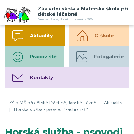
Základní škola a Mateřská škola při
dětské léčebně
Janské Lázně, Horní promenáda 268
Aktuality
O škole
Pracoviště
Fotogalerie
Kontakty
ZŠ a MŠ při dětské léčebně, Janské Lázně
|
Aktuality
|
Horská služba - psovodi "záchranáři"
Horská služba - psovodi