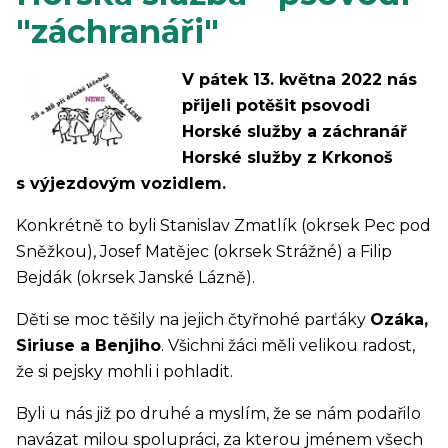
"záchranáři"
V pátek 13. května 2022 nás
přijeli potěšit psovodi
Horské služby a záchranář
Horské služby z Krkonoš
s výjezdovým vozidlem.
Konkrétně to byli Stanislav Zmatlík (okrsek Pec pod
Sněžkou), Josef Matějec (okrsek Strážné) a Filip
Bejdák (okrsek Janské Lázně).
Děti se moc těšily na jejich čtyřnohé parťáky
Ozáka,
Siriuse a Benjiho
. Všichni žáci měli velikou radost,
že si pejsky mohli i pohladit.
Byli u nás již po druhé a myslím, že se nám podařilo
navázat milou spolupráci, za kterou jménem všech