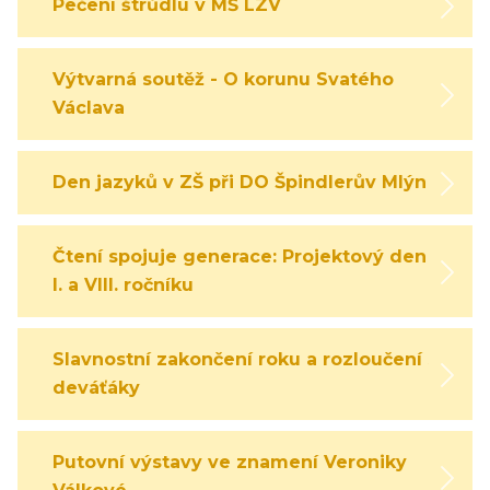
Pečení štrůdlu v MŠ LZV
Výtvarná soutěž - O korunu Svatého
Václava
Den jazyků v ZŠ při DO Špindlerův Mlýn
Čtení spojuje generace: Projektový den
I. a VIII. ročníku
Slavnostní zakončení roku a rozloučení s
deváťáky
Putovní výstavy ve znamení Veroniky