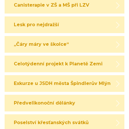
Canisterapie v ZŠ a MŠ při LZV
Lesk pro nejdražší
„Čáry máry ve školce“
Celotýdenní projekt k Planetě Zemi
Exkurze u JSDH města Špindlerův Mlýn
Předvelikonoční dělánky
Poselství křesťanských svátků