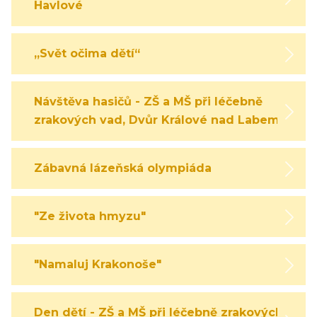
Havlové
„Svět očima dětí“
Návštěva hasičů - ZŠ a MŠ při léčebně
zrakových vad, Dvůr Králové nad Labem
Zábavná lázeňská olympiáda
"Ze života hmyzu"
"Namaluj Krakonoše"
Den dětí - ZŠ a MŠ při léčebně zrakových