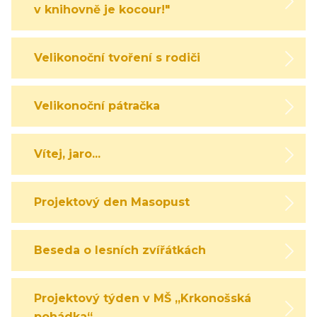
v knihovně je kocour!"
Velikonoční tvoření s rodiči
Velikonoční pátračka
Vítej, jaro...
Projektový den Masopust
Beseda o lesních zvířátkách
Projektový týden v MŠ „Krkonošská
pohádka“