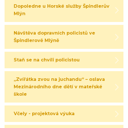
Dopoledne u Horské služby Špindlerův
Mlýn
Návštěva dopravních policistů ve
Špindlerově Mlýně
Staň se na chvíli policistou
„Zvířátka zvou na juchandu“ – oslava
Mezinárodního dne dětí v mateřské
škole
Včely - projektová výuka