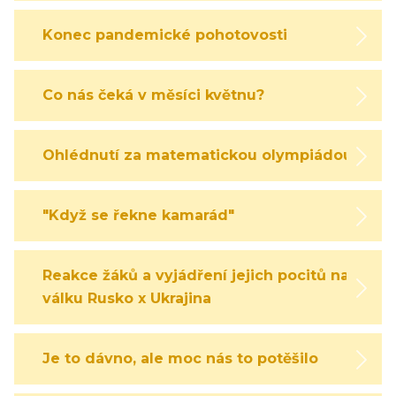
Konec pandemické pohotovosti
Co nás čeká v měsíci květnu?
Ohlédnutí za matematickou olympiádou
"Když se řekne kamarád"
Reakce žáků a vyjádření jejich pocitů na
válku Rusko x Ukrajina
Je to dávno, ale moc nás to potěšilo