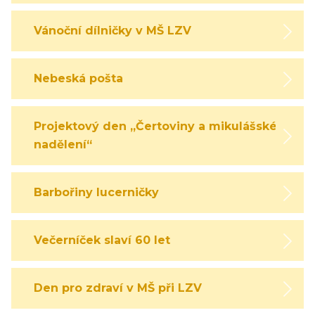
Vánoční dílničky v MŠ LZV
Nebeská pošta
Projektový den „Čertoviny a mikulášské
nadělení“
Barbořiny lucerničky
Večerníček slaví 60 let
Den pro zdraví v MŠ při LZV