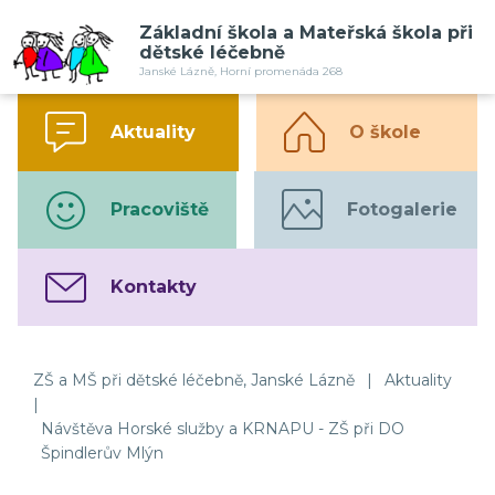
Základní škola a Mateřská škola při
dětské léčebně
Janské Lázně, Horní promenáda 268
Aktuality
O škole
Pracoviště
Fotogalerie
Kontakty
ZŠ a MŠ při dětské léčebně, Janské Lázně
|
Aktuality
|
Návštěva Horské služby a KRNAPU - ZŠ při DO
Špindlerův Mlýn