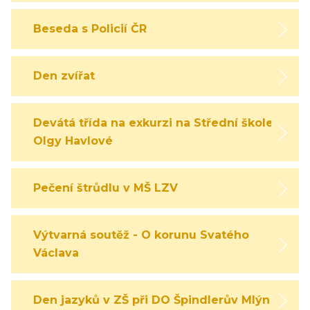
Beseda s Policií ČR
Den zvířat
Devátá třída na exkurzi na Střední škole
Olgy Havlové
Pečení štrůdlu v MŠ LZV
Výtvarná soutěž - O korunu Svatého
Václava
Den jazyků v ZŠ při DO Špindlerův Mlýn