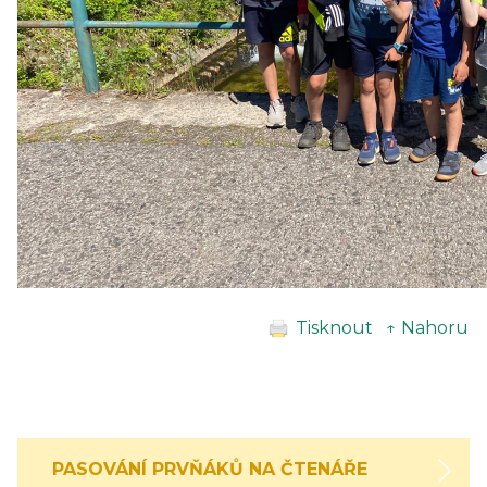
Tisknout
↑ Nahoru
PASOVÁNÍ PRVŇÁKŮ NA ČTENÁŘE