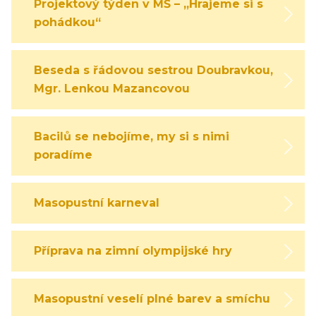
Projektový týden v MŠ – „Hrajeme si s
pohádkou“
Beseda s řádovou sestrou Doubravkou,
Mgr. Lenkou Mazancovou
Bacilů se nebojíme, my si s nimi
poradíme
Masopustní karneval
Příprava na zimní olympijské hry
Masopustní veselí plné barev a smíchu