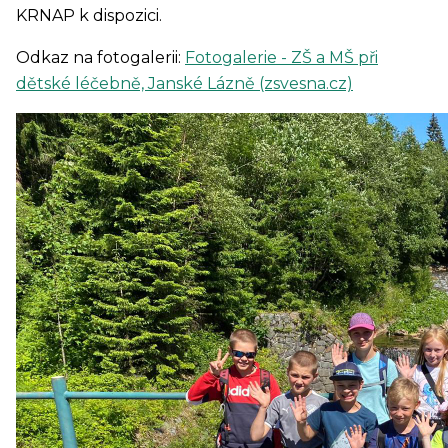
KRNAP k dispozici.
Odkaz na fotogalerii:
Fotogalerie - ZŠ a MŠ při
dětské léčebně, Janské Lázně (zsvesna.cz)