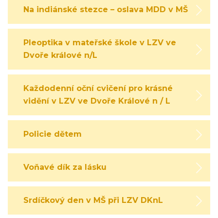
Na indiánské stezce – oslava MDD v MŠ
Pleoptika v mateřské škole v LZV ve
Dvoře králové n/L
Každodenní oční cvičení pro krásné
vidění v LZV ve Dvoře Králové n / L
Policie dětem
Voňavé dík za lásku
Srdíčkový den v MŠ při LZV DKnL