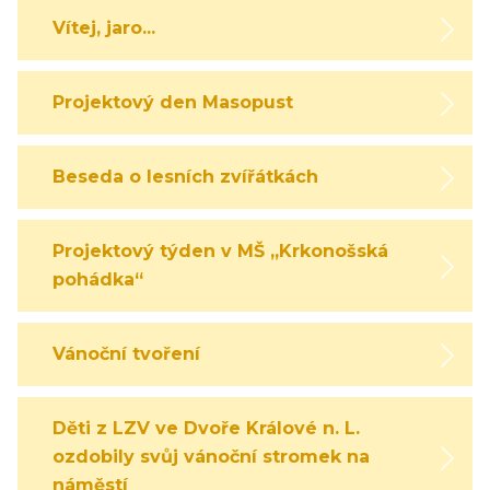
Vítej, jaro...
Projektový den Masopust
Beseda o lesních zvířátkách
Projektový týden v MŠ „Krkonošská
pohádka“
Vánoční tvoření
Děti z LZV ve Dvoře Králové n. L.
ozdobily svůj vánoční stromek na
náměstí