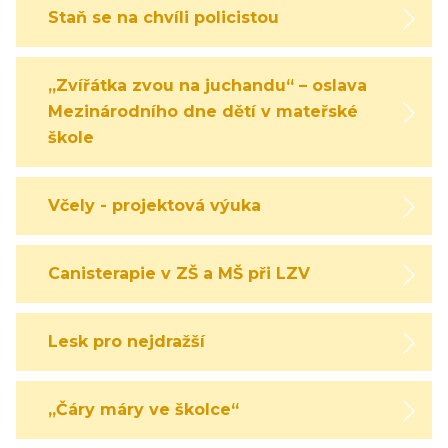
Staň se na chvíli policistou
„Zvířátka zvou na juchandu“ – oslava
Mezinárodního dne dětí v mateřské
škole
Včely - projektová výuka
Canisterapie v ZŠ a MŠ při LZV
Lesk pro nejdražší
„Čáry máry ve školce“