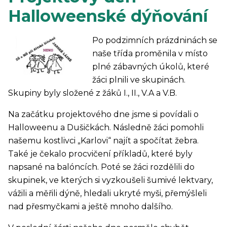
Halloweenské dýňování
Po podzimních prázdninách se
naše třída proměnila v místo
plné zábavných úkolů, které
žáci plnili ve skupinách.
Skupiny byly složené z žáků I., II., V.A a V.B.
Na začátku projektového dne jsme si povídali o
Halloweenu a Dušičkách. Následně žáci pomohli
našemu kostlivci „Karlovi“ najít a spočítat žebra.
Také je čekalo procvičení příkladů, které byly
napsané na balóncích. Poté se žáci rozdělili do
skupinek, ve kterých si vyzkoušeli šumivé lektvary,
vážili a měřili dýně, hledali ukryté myši, přemýšleli
nad přesmyčkami a ještě mnoho dalšího.