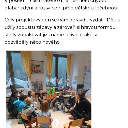
V poslední části našeho dne nesmělo chybět
dlabání dýní a rozsvícení před dětskou léčebnou.
Celý projektový den se nám opravdu vydařil. Děti si
užily spoustu zábavy a zároveň si hravou formou
stihly zopakovat již známé učivo a také se
dozvěděly něco nového.