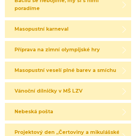
Bacilů se nebojíme, my si s nimi
poradíme
Masopustní karneval
Příprava na zimní olympijské hry
Masopustní veselí plné barev a smíchu
Vánoční dílničky v MŠ LZV
Nebeská pošta
Projektový den „Čertoviny a mikulášské