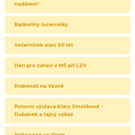
nadělení“
Barbořiny lucerničky
Večerníček slaví 60 let
Den pro zdraví v MŠ při LZV
Krakonoš na Vesně
Putovní výstava Kláry Smolíkové -
Dubánek a tajný vzkaz
Halloween ve škole