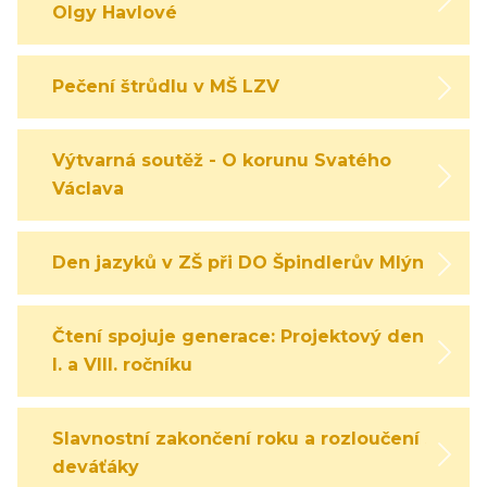
Olgy Havlové
Pečení štrůdlu v MŠ LZV
Výtvarná soutěž - O korunu Svatého
Václava
Den jazyků v ZŠ při DO Špindlerův Mlýn
Čtení spojuje generace: Projektový den
I. a VIII. ročníku
Slavnostní zakončení roku a rozloučení s
deváťáky