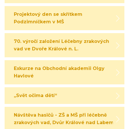
Projektový den se skřítkem
Podzimníčkem v MŠ
70. výročí založení Léčebny zrakových
vad ve Dvoře Králové n. L.
Exkurze na Obchodní akademii Olgy
Havlové
„Svět očima dětí“
Návštěva hasičů - ZŠ a MŠ při léčebně
zrakových vad, Dvůr Králové nad Labem