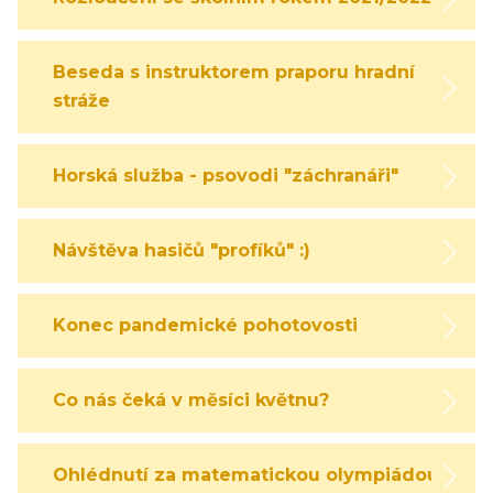
Beseda s instruktorem praporu hradní
stráže
Horská služba - psovodi "záchranáři"
Návštěva hasičů "profíků" :)
Konec pandemické pohotovosti
Co nás čeká v měsíci květnu?
Ohlédnutí za matematickou olympiádou