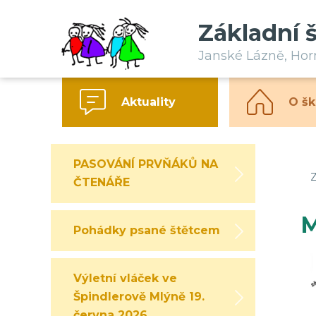
Základní 
Janské Lázně, Ho
Aktuality
O šk
PASOVÁNÍ PRVŇÁKŮ NA
Z
ČTENÁŘE
M
Pohádky psané štětcem
Výletní vláček ve
Špindlerově Mlýně 19.
června 2026