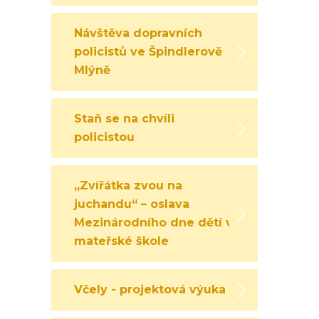
Návštěva dopravních
policistů ve Špindlerově
Mlýně
Staň se na chvíli
policistou
„Zvířátka zvou na
juchandu“ – oslava
Mezinárodního dne dětí v
mateřské škole
Včely - projektová výuka