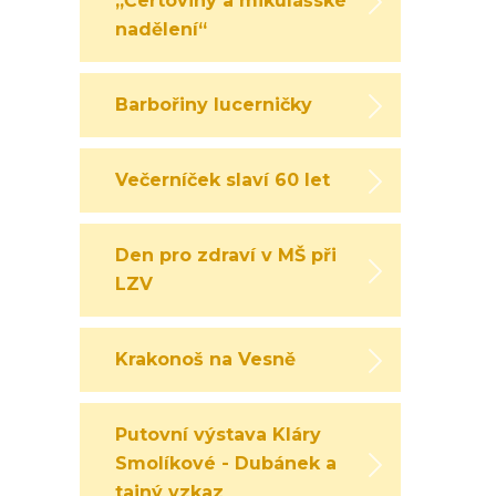
„Čertoviny a mikulášské
nadělení“
Barbořiny lucerničky
Večerníček slaví 60 let
Den pro zdraví v MŠ při
LZV
Krakonoš na Vesně
Putovní výstava Kláry
Smolíkové - Dubánek a
tajný vzkaz