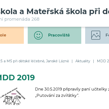
škola a Mateřská škola při 
rní promenáda 268
ole
Pracoviště
F
Š a MŠ při dětské léčebně, Janské Lázně
|
Aktuality
|
MDD 2
DD 2019
Dne 30.5.2019 připravily paní učitelk
„Putování za zvířátky“.