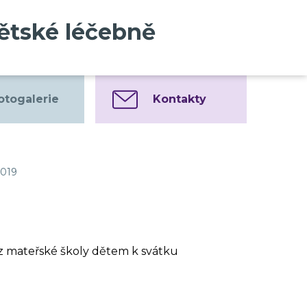
dětské léčebně
otogalerie
Kontakty
019
y z mateřské školy dětem k svátku