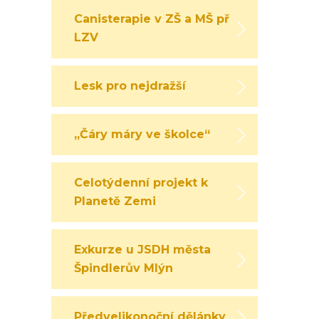
Canisterapie v ZŠ a MŠ při
LZV
Lesk pro nejdražší
„Čáry máry ve školce“
Celotýdenní projekt k
Planetě Zemi
Exkurze u JSDH města
Špindlerův Mlýn
Předvelikonoční dělánky