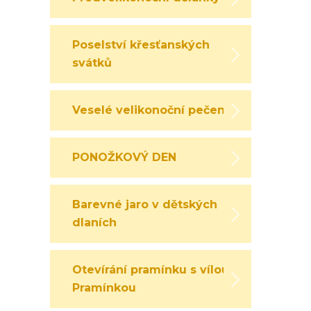
Poselství křesťanských
svátků
Veselé velikonoční pečení
PONOŽKOVÝ DEN
Barevné jaro v dětských
dlaních
Otevírání pramínku s vílou
Pramínkou