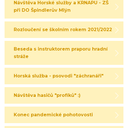
Návštěva Horské služby a KRNAPU - ZŠ
při DO Špindlerův Mlýn
Rozloučení se školním rokem 2021/2022
Beseda s instruktorem praporu hradní
stráže
Horská služba - psovodi "záchranáři"
Návštěva hasičů "profíků" :)
Konec pandemické pohotovosti