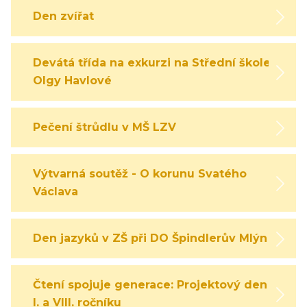
Den zvířat
Devátá třída na exkurzi na Střední škole
Olgy Havlové
Pečení štrůdlu v MŠ LZV
Výtvarná soutěž - O korunu Svatého
Václava
Den jazyků v ZŠ při DO Špindlerův Mlýn
Čtení spojuje generace: Projektový den
I. a VIII. ročníku