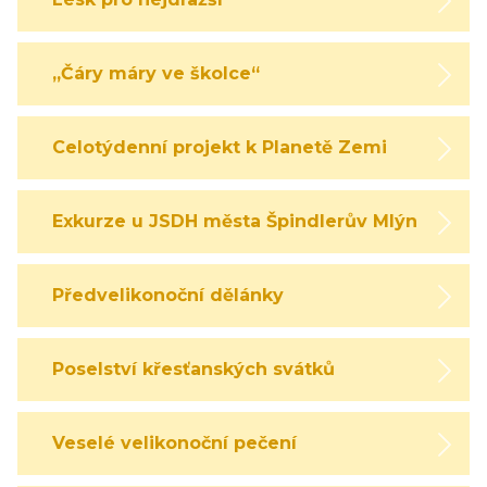
„Čáry máry ve školce“
Celotýdenní projekt k Planetě Zemi
Exkurze u JSDH města Špindlerův Mlýn
Předvelikonoční dělánky
Poselství křesťanských svátků
Veselé velikonoční pečení