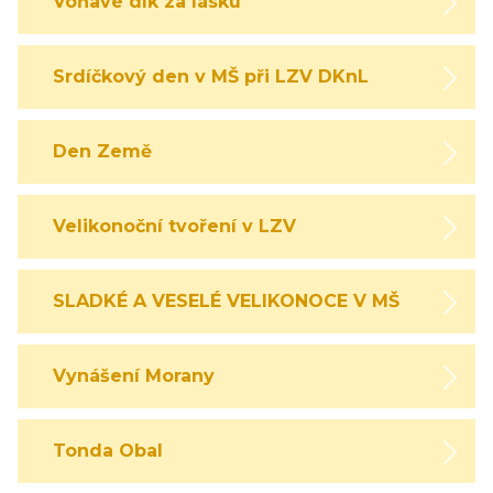
Voňavé dík za lásku
Srdíčkový den v MŠ při LZV DKnL
Den Země
Velikonoční tvoření v LZV
SLADKÉ A VESELÉ VELIKONOCE V MŠ
Vynášení Morany
Tonda Obal