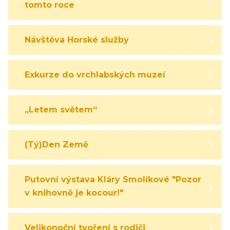
tomto roce
Návštěva Horské služby
Exkurze do vrchlabských muzeí
„Letem světem“
(Tý)Den Země
Putovní výstava Kláry Smolíkové "Pozor,
v knihovně je kocour!"
Velikonoční tvoření s rodiči