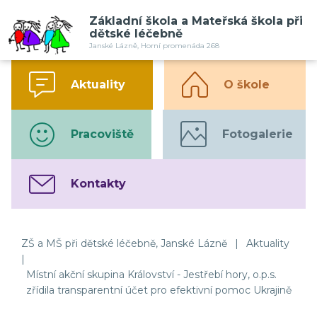
Základní škola a Mateřská škola při
dětské léčebně
Janské Lázně, Horní promenáda 268
Aktuality
O škole
Pracoviště
Fotogalerie
Kontakty
ZŠ a MŠ při dětské léčebně, Janské Lázně
|
Aktuality
|
Místní akční skupina Království - Jestřebí hory, o.p.s.
zřídila transparentní účet pro efektivní pomoc Ukrajině