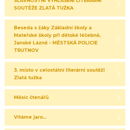
SLAVNOSTNÍ VYHLÁŠENÍ LITERÁRNÍ
SOUTĚŽE ZLATÁ TUŽKA
Beseda s žáky Základní školy a
Mateřské školy při dětské léčebně,
Janské Lázně - MĚSTSKÁ POLICIE
TRUTNOV
3. místo v celostátní literární soutěži
Zlatá tužka
Měsíc čtenářů
Vítáme jaro...