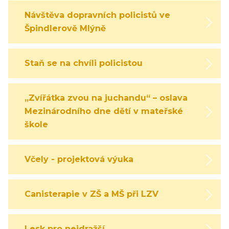
Návštěva dopravních policistů ve
Špindlerově Mlýně
Staň se na chvíli policistou
„Zvířátka zvou na juchandu“ – oslava
Mezinárodního dne dětí v mateřské
škole
Včely - projektová výuka
Canisterapie v ZŠ a MŠ při LZV
Lesk pro nejdražší