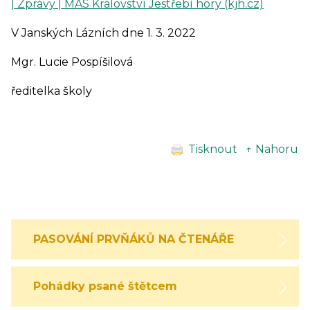
| Zprávy | MAS Království Jestřebí hory (kjh.cz)
V Janských Lázních dne 1. 3. 2022
Mgr. Lucie Pospíšilová
ředitelka školy
Tisknout
↑ Nahoru
PASOVÁNÍ PRVŇÁKŮ NA ČTENÁŘE
Pohádky psané štětcem