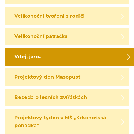
Velikonoční tvoření s rodiči
Velikonoční pátračka
Vítej, jaro...
Projektový den Masopust
Beseda o lesních zvířátkách
Projektový týden v MŠ „Krkonošská
pohádka“