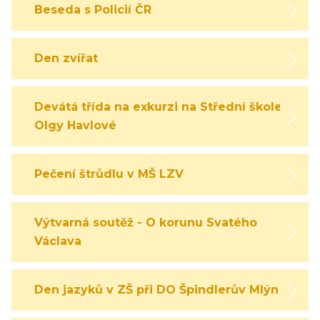
Beseda s Policií ČR
Den zvířat
Devátá třída na exkurzi na Střední škole
Olgy Havlové
Pečení štrůdlu v MŠ LZV
Výtvarná soutěž - O korunu Svatého
Václava
Den jazyků v ZŠ při DO Špindlerův Mlýn