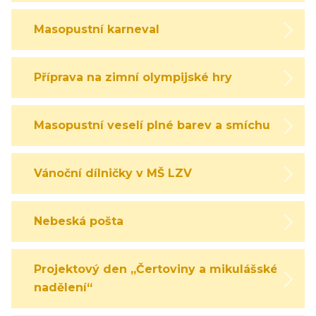
Masopustní karneval
Příprava na zimní olympijské hry
Masopustní veselí plné barev a smíchu
Vánoční dílničky v MŠ LZV
Nebeská pošta
Projektový den „Čertoviny a mikulášské
nadělení“