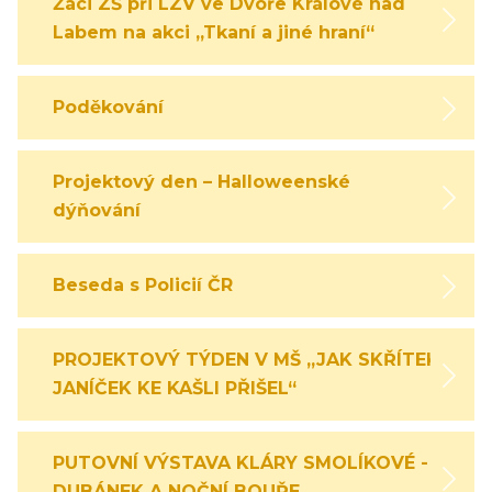
Žáci ZŠ při LZV ve Dvoře Králové nad
Labem na akci „Tkaní a jiné hraní“
Poděkování
Projektový den – Halloweenské
dýňování
Beseda s Policií ČR
PROJEKTOVÝ TÝDEN V MŠ „JAK SKŘÍTEK
JANÍČEK KE KAŠLI PŘIŠEL“
PUTOVNÍ VÝSTAVA KLÁRY SMOLÍKOVÉ -
DUBÁNEK A NOČNÍ BOUŘE