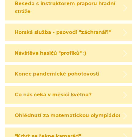
Beseda s instruktorem praporu hradní
stráže
Horská služba - psovodi "záchranáři"
Návštěva hasičů "profíků" :)
Konec pandemické pohotovosti
Co nás čeká v měsíci květnu?
Ohlédnutí za matematickou olympiádou
"Když se řekne kamarád"