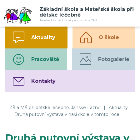
Základní škola a Mateřská škola při
dětské léčebně
Janské Lázně, Horní promenáda 268
Aktuality
O škole
Pracoviště
Fotogalerie
Kontakty
ZŠ a MŠ při dětské léčebně, Janské Lázně
|
Aktuality
|
Druhá putovní výstava v naší škole v tomto roce
Druhá putovní výstava v