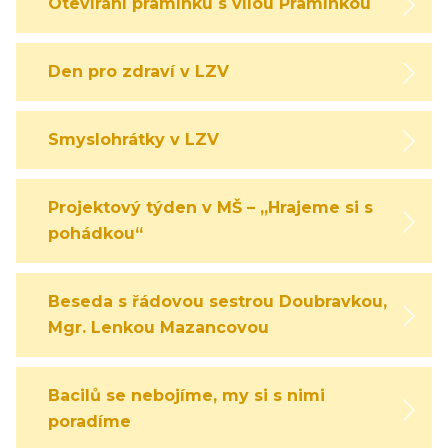
Otevírání pramínku s vílou Pramínkou
Den pro zdraví v LZV
Smyslohrátky v LZV
Projektový týden v MŠ – „Hrajeme si s
pohádkou“
Beseda s řádovou sestrou Doubravkou,
Mgr. Lenkou Mazancovou
Bacilů se nebojíme, my si s nimi
poradíme