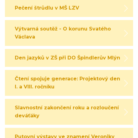
Pečení štrůdlu v MŠ LZV
Výtvarná soutěž - O korunu Svatého
Václava
Den jazyků v ZŠ při DO Špindlerův Mlýn
Čtení spojuje generace: Projektový den
I. a VIII. ročníku
Slavnostní zakončení roku a rozloučení s
deváťáky
Putovní výstavy ve znamení Veroniky