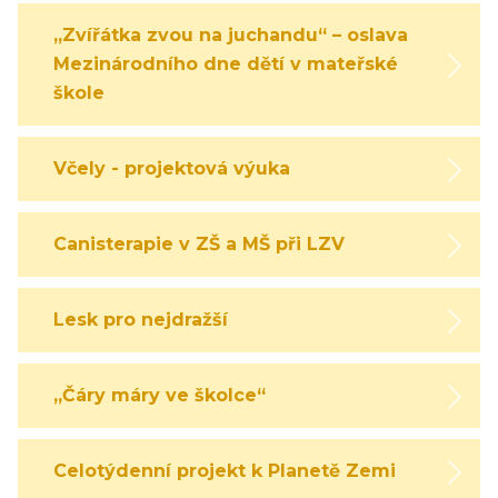
„Zvířátka zvou na juchandu“ – oslava
Mezinárodního dne dětí v mateřské
škole
Včely - projektová výuka
Canisterapie v ZŠ a MŠ při LZV
Lesk pro nejdražší
„Čáry máry ve školce“
Celotýdenní projekt k Planetě Zemi