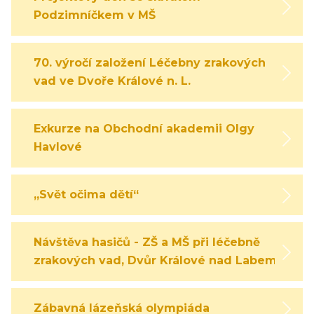
Podzimníčkem v MŠ
70. výročí založení Léčebny zrakových
vad ve Dvoře Králové n. L.
Exkurze na Obchodní akademii Olgy
Havlové
„Svět očima dětí“
Návštěva hasičů - ZŠ a MŠ při léčebně
zrakových vad, Dvůr Králové nad Labem
Zábavná lázeňská olympiáda