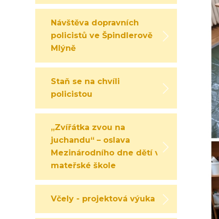
Návštěva dopravních
policistů ve Špindlerově
Mlýně
Staň se na chvíli
policistou
„Zvířátka zvou na
juchandu“ – oslava
Mezinárodního dne dětí v
mateřské škole
Včely - projektová výuka