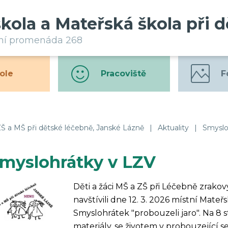
škola a Mateřská škola při 
rní promenáda 268
ole
Pracoviště
F
Š a MŠ při dětské léčebně, Janské Lázně
|
Aktuality
|
Smyslo
myslohrátky v LZV
Děti a žáci MŠ a ZŠ při Léčebně zrak
navštívili dne 12. 3. 2026 místní Mateř
Smyslohrátek "probouzeli jaro". Na 8 
materiály, se životem v probouzející se