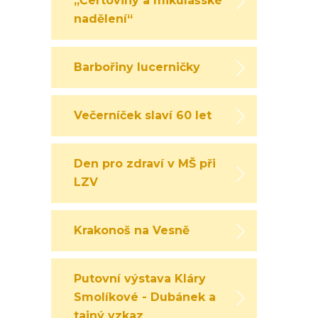
„Čertoviny a mikulášské
nadělení“
Barbořiny lucerničky
Večerníček slaví 60 let
Den pro zdraví v MŠ při
LZV
Krakonoš na Vesně
Putovní výstava Kláry
Smolíkové - Dubánek a
tajný vzkaz