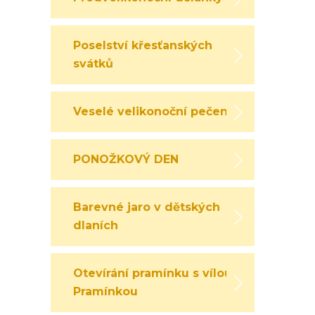
Poselství křesťanských
svátků
Veselé velikonoční pečení
PONOŽKOVÝ DEN
Barevné jaro v dětských
dlaních
Otevírání pramínku s vílou
Pramínkou