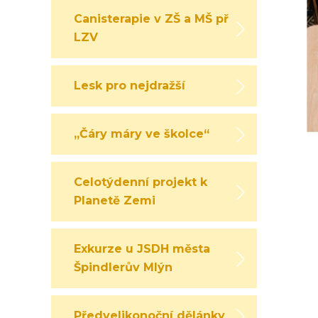
Canisterapie v ZŠ a MŠ při
LZV
Lesk pro nejdražší
„Čáry máry ve školce“
Celotýdenní projekt k
Planetě Zemi
Exkurze u JSDH města
Špindlerův Mlýn
Předvelikonoční dělánky