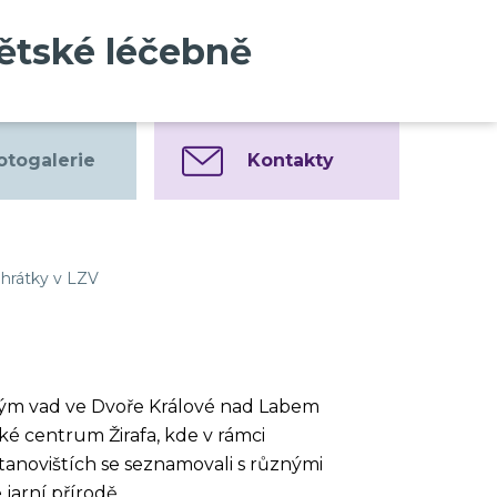
dětské léčebně
otogalerie
Kontakty
hrátky v LZV
ovým vad ve Dvoře Králové nad Labem
ské centrum Žirafa, kde v rámci
stanovištích se seznamovali s různými
 jarní přírodě.