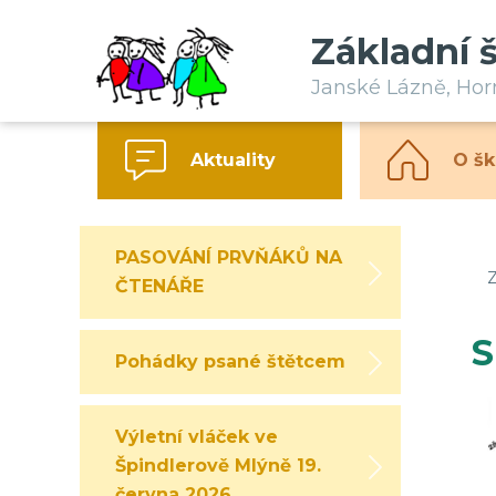
Základní 
Janské Lázně, Ho
Aktuality
O šk
PASOVÁNÍ PRVŇÁKŮ NA
Z
ČTENÁŘE
S
Pohádky psané štětcem
Výletní vláček ve
Špindlerově Mlýně 19.
června 2026