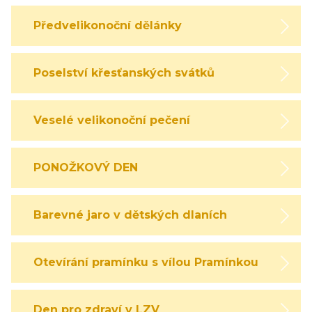
Předvelikonoční dělánky
Poselství křesťanských svátků
Veselé velikonoční pečení
PONOŽKOVÝ DEN
Barevné jaro v dětských dlaních
Otevírání pramínku s vílou Pramínkou
Den pro zdraví v LZV