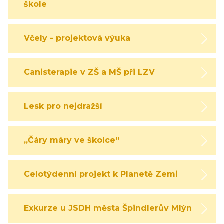
škole
Včely - projektová výuka
Canisterapie v ZŠ a MŠ při LZV
Lesk pro nejdražší
„Čáry máry ve školce“
Celotýdenní projekt k Planetě Zemi
Exkurze u JSDH města Špindlerův Mlýn