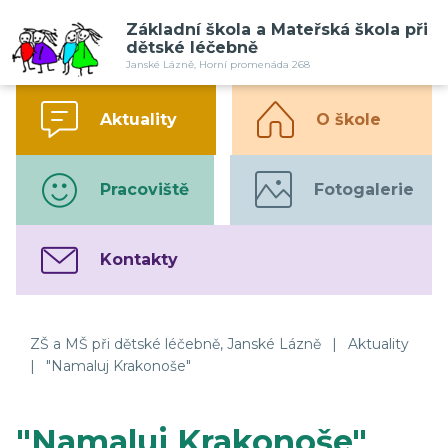
Základní škola a Mateřská škola při
dětské léčebně
Janské Lázně, Horní promenáda 268
Aktuality
O škole
Pracoviště
Fotogalerie
Kontakty
ZŠ a MŠ při dětské léčebně, Janské Lázně
|
Aktuality
|
"Namaluj Krakonoše"
"Namaluj Krakonoše"