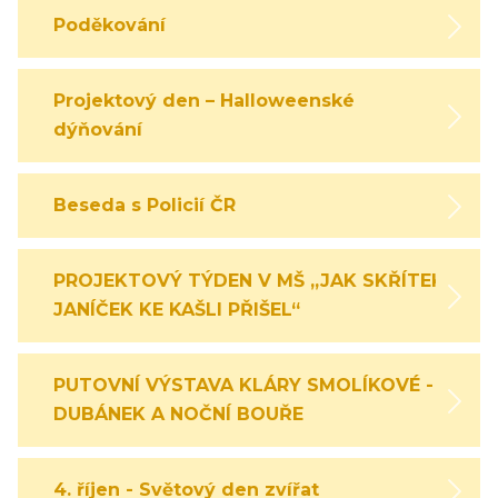
Poděkování
Projektový den – Halloweenské
dýňování
Beseda s Policií ČR
PROJEKTOVÝ TÝDEN V MŠ „JAK SKŘÍTEK
JANÍČEK KE KAŠLI PŘIŠEL“
PUTOVNÍ VÝSTAVA KLÁRY SMOLÍKOVÉ -
DUBÁNEK A NOČNÍ BOUŘE
4. říjen - Světový den zvířat