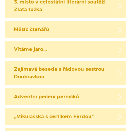
3. místo v celostátní literární soutěži
Zlatá tužka
Měsíc čtenářů
Vítáme jaro...
Zajímavá beseda s řádovou sestrou
Doubravkou
Adventní pečení perníčků
,,Mikulášská s čertíkem Ferdou"