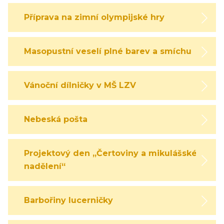
Příprava na zimní olympijské hry
Masopustní veselí plné barev a smíchu
Vánoční dílničky v MŠ LZV
Nebeská pošta
Projektový den „Čertoviny a mikulášské
nadělení“
Barbořiny lucerničky