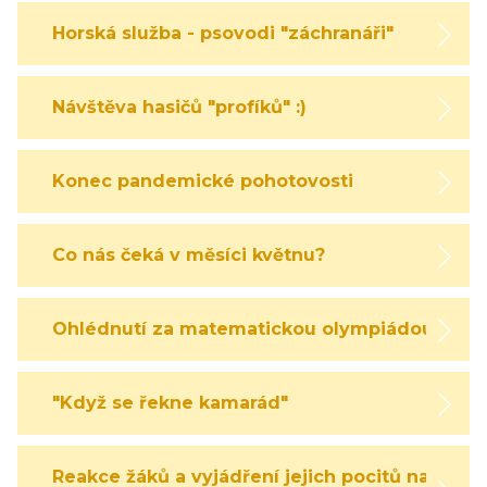
Horská služba - psovodi "záchranáři"
Návštěva hasičů "profíků" :)
Konec pandemické pohotovosti
Co nás čeká v měsíci květnu?
Ohlédnutí za matematickou olympiádou
"Když se řekne kamarád"
Reakce žáků a vyjádření jejich pocitů na