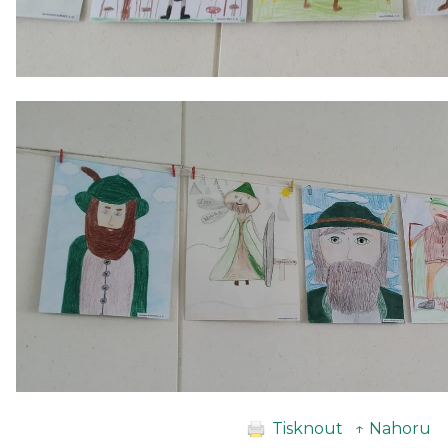
Tisknout
↑ Nahoru