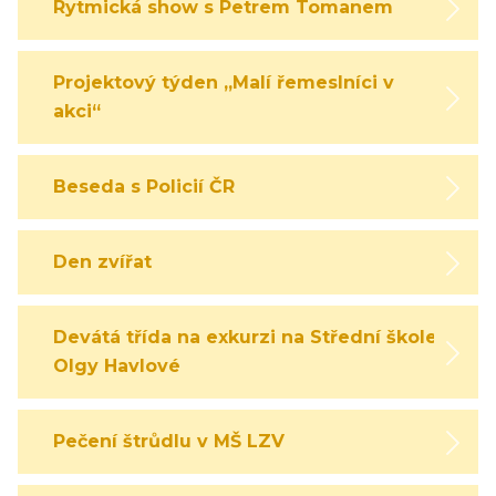
Rytmická show s Petrem Tomanem
Projektový týden „Malí řemeslníci v
akci“
Beseda s Policií ČR
Den zvířat
Devátá třída na exkurzi na Střední škole
Olgy Havlové
Pečení štrůdlu v MŠ LZV