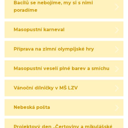
Bacilů se nebojíme, my si s nimi
poradíme
Masopustní karneval
Příprava na zimní olympijské hry
Masopustní veselí plné barev a smíchu
Vánoční dílničky v MŠ LZV
Nebeská pošta
Projektový den „Čertoviny a mikulášské