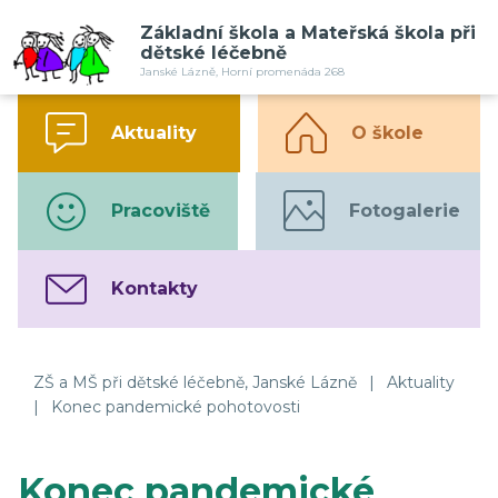
Základní škola a Mateřská škola při
dětské léčebně
Janské Lázně, Horní promenáda 268
Aktuality
O škole
Pracoviště
Fotogalerie
Kontakty
ZŠ a MŠ při dětské léčebně, Janské Lázně
|
Aktuality
|
Konec pandemické pohotovosti
Konec pandemické