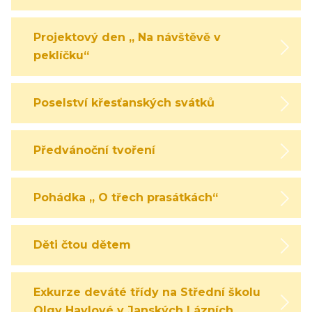
Projektový den „ Na návštěvě v
peklíčku“
Poselství křesťanských svátků
Předvánoční tvoření
Pohádka „ O třech prasátkách“
Děti čtou dětem
Exkurze deváté třídy na Střední školu
Olgy Havlové v Janských Lázních