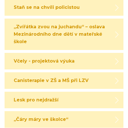
Staň se na chvíli policistou
„Zvířátka zvou na juchandu“ – oslava
Mezinárodního dne dětí v mateřské
škole
Včely - projektová výuka
Canisterapie v ZŠ a MŠ při LZV
Lesk pro nejdražší
„Čáry máry ve školce“