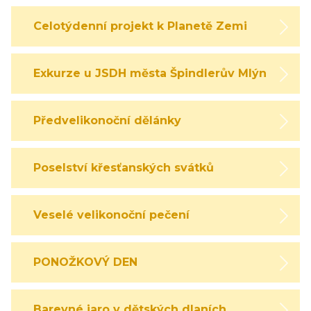
Celotýdenní projekt k Planetě Zemi
Exkurze u JSDH města Špindlerův Mlýn
Předvelikonoční dělánky
Poselství křesťanských svátků
Veselé velikonoční pečení
PONOŽKOVÝ DEN
Barevné jaro v dětských dlaních