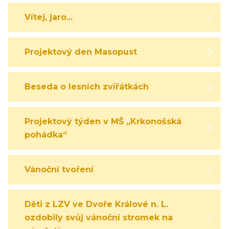
Vítej, jaro...
Projektový den Masopust
Beseda o lesních zvířátkách
Projektový týden v MŠ „Krkonošská
pohádka“
Vánoční tvoření
Děti z LZV ve Dvoře Králové n. L.
ozdobily svůj vánoční stromek na