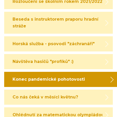
Rozloučení se školním rokem 2021/2022
Beseda s instruktorem praporu hradní
stráže
Horská služba - psovodi "záchranáři"
Návštěva hasičů "profíků" :)
Konec pandemické pohotovosti
Co nás čeká v měsíci květnu?
Ohlédnutí za matematickou olympiádou