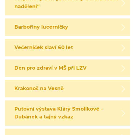
nadělení“
Barbořiny lucerničky
Večerníček slaví 60 let
Den pro zdraví v MŠ při LZV
Krakonoš na Vesně
Putovní výstava Kláry Smolíkové -
Dubánek a tajný vzkaz