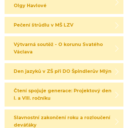
Olgy Havlové
Pečení štrůdlu v MŠ LZV
Výtvarná soutěž - O korunu Svatého
Václava
Den jazyků v ZŠ při DO Špindlerův Mlýn
Čtení spojuje generace: Projektový den
I. a VIII. ročníku
Slavnostní zakončení roku a rozloučení s
deváťáky