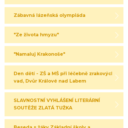
Zábavná lázeňská olympiáda
"Ze života hmyzu"
"Namaluj Krakonoše"
Den dětí - ZŠ a MŠ při léčebně zrakových
vad, Dvůr Králové nad Labem
SLAVNOSTNÍ VYHLÁŠENÍ LITERÁRNÍ
SOUTĚŽE ZLATÁ TUŽKA
Beseda s žáky Základní školy a