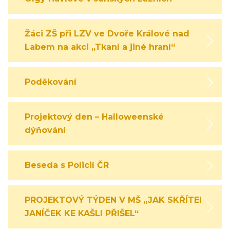
Žáci ZŠ při LZV ve Dvoře Králové nad
Labem na akci „Tkaní a jiné hraní“
Poděkování
Projektový den – Halloweenské
dýňování
Beseda s Policií ČR
PROJEKTOVÝ TÝDEN V MŠ „JAK SKŘÍTEK
JANÍČEK KE KAŠLI PŘIŠEL“