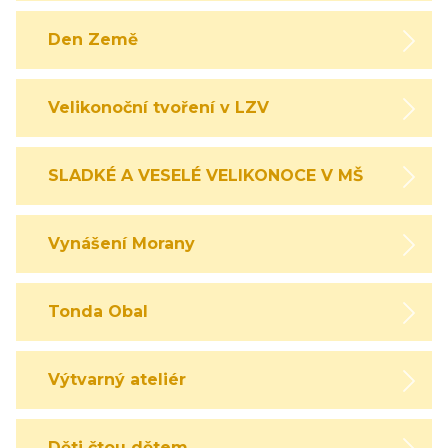
Den Země
Velikonoční tvoření v LZV
SLADKÉ A VESELÉ VELIKONOCE V MŠ
Vynášení Morany
Tonda Obal
Výtvarný ateliér
Děti čtou dětem