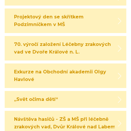
Projektový den se skřítkem
Podzimníčkem v MŠ
70. výročí založení Léčebny zrakových
vad ve Dvoře Králové n. L.
Exkurze na Obchodní akademii Olgy
Havlové
„Svět očima dětí“
Návštěva hasičů - ZŠ a MŠ při léčebně
zrakových vad, Dvůr Králové nad Labem