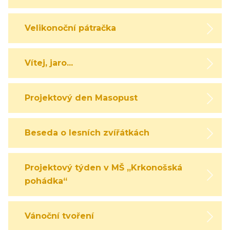
Velikonoční pátračka
Vítej, jaro...
Projektový den Masopust
Beseda o lesních zvířátkách
Projektový týden v MŠ „Krkonošská
pohádka“
Vánoční tvoření