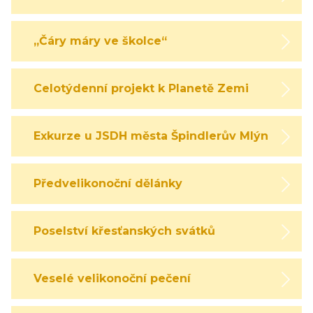
„Čáry máry ve školce“
Celotýdenní projekt k Planetě Zemi
Exkurze u JSDH města Špindlerův Mlýn
Předvelikonoční dělánky
Poselství křesťanských svátků
Veselé velikonoční pečení