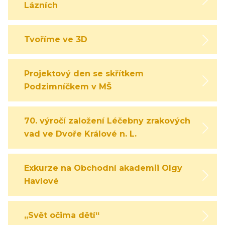
Lázních
Tvoříme ve 3D
Projektový den se skřítkem
Podzimníčkem v MŠ
70. výročí založení Léčebny zrakových
vad ve Dvoře Králové n. L.
Exkurze na Obchodní akademii Olgy
Havlové
„Svět očima dětí“