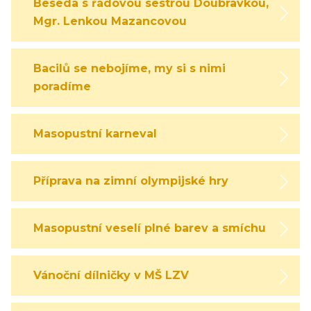
Beseda s řádovou sestrou Doubravkou,
Mgr. Lenkou Mazancovou
Bacilů se nebojíme, my si s nimi
poradíme
Masopustní karneval
Příprava na zimní olympijské hry
Masopustní veselí plné barev a smíchu
Vánoční dílničky v MŠ LZV