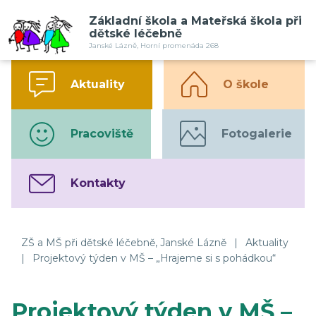
Základní škola a Mateřská škola při
dětské léčebně
Janské Lázně, Horní promenáda 268
Aktuality
O škole
Pracoviště
Fotogalerie
Kontakty
ZŠ a MŠ při dětské léčebně, Janské Lázně
|
Aktuality
|
Projektový týden v MŠ – „Hrajeme si s pohádkou“
Projektový týden v MŠ –