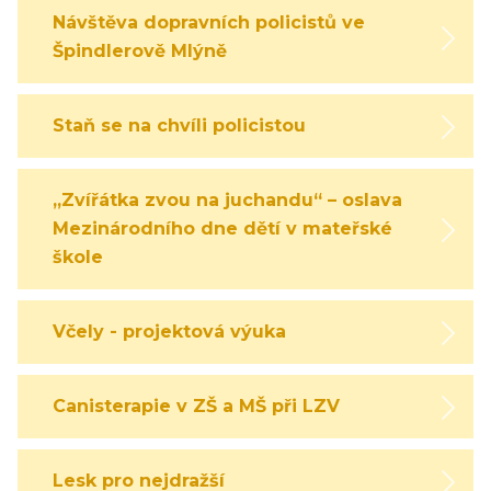
Návštěva dopravních policistů ve
Špindlerově Mlýně
Staň se na chvíli policistou
„Zvířátka zvou na juchandu“ – oslava
Mezinárodního dne dětí v mateřské
škole
Včely - projektová výuka
Canisterapie v ZŠ a MŠ při LZV
Lesk pro nejdražší