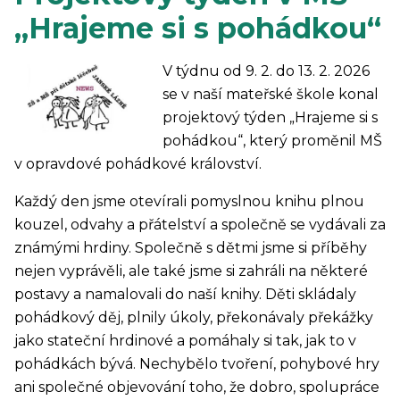
„Hrajeme si s pohádkou“
V týdnu od 9. 2. do 13. 2. 2026
se v naší mateřské škole konal
projektový týden „Hrajeme si s
pohádkou“, který proměnil MŠ
v opravdové pohádkové království.
Každý den jsme otevírali pomyslnou knihu plnou
kouzel, odvahy a přátelství a společně se vydávali za
známými hrdiny. Společně s dětmi jsme si příběhy
nejen vyprávěli, ale také jsme si zahráli na některé
postavy a namalovali do naší knihy. Děti skládaly
pohádkový děj, plnily úkoly, překonávaly překážky
jako stateční hrdinové a pomáhaly si tak, jak to v
pohádkách bývá. Nechybělo tvoření, pohybové hry
ani společné objevování toho, že dobro, spolupráce