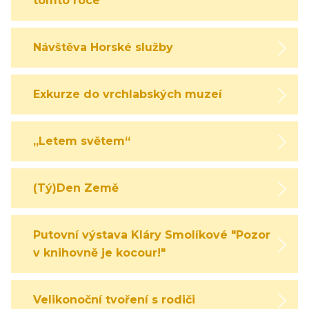
tomto roce
Návštěva Horské služby
Exkurze do vrchlabských muzeí
„Letem světem“
(Tý)Den Země
Putovní výstava Kláry Smolíkové "Pozor,
v knihovně je kocour!"
Velikonoční tvoření s rodiči