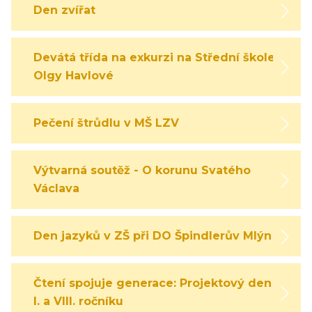
Den zvířat
Devátá třída na exkurzi na Střední škole
Olgy Havlové
Pečení štrůdlu v MŠ LZV
Výtvarná soutěž - O korunu Svatého
Václava
Den jazyků v ZŠ při DO Špindlerův Mlýn
Čtení spojuje generace: Projektový den
I. a VIII. ročníku