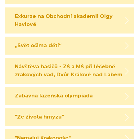
Exkurze na Obchodní akademii Olgy
Havlové
„Svět očima dětí“
Návštěva hasičů - ZŠ a MŠ při léčebně
zrakových vad, Dvůr Králové nad Labem
Zábavná lázeňská olympiáda
"Ze života hmyzu"
"Namaluj Krakonoše"