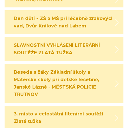
Den dětí - ZŠ a MŠ při léčebně zrakových
vad, Dvůr Králové nad Labem
SLAVNOSTNÍ VYHLÁŠENÍ LITERÁRNÍ
SOUTĚŽE ZLATÁ TUŽKA
Beseda s žáky Základní školy a
Mateřské školy při dětské léčebně,
Janské Lázně - MĚSTSKÁ POLICIE
TRUTNOV
3. místo v celostátní literární soutěži
Zlatá tužka