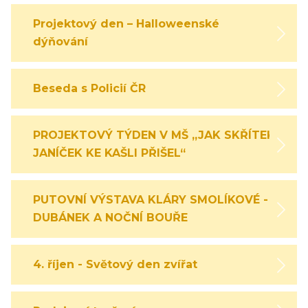
Projektový den – Halloweenské
dýňování
Beseda s Policií ČR
PROJEKTOVÝ TÝDEN V MŠ „JAK SKŘÍTEK
JANÍČEK KE KAŠLI PŘIŠEL“
PUTOVNÍ VÝSTAVA KLÁRY SMOLÍKOVÉ -
DUBÁNEK A NOČNÍ BOUŘE
4. říjen - Světový den zvířat