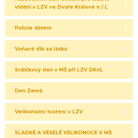
vidění v LZV ve Dvoře Králové n / L
Policie dětem
Voňavé dík za lásku
Srdíčkový den v MŠ při LZV DKnL
Den Země
Velikonoční tvoření v LZV
SLADKÉ A VESELÉ VELIKONOCE V MŠ