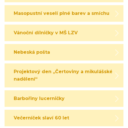
Masopustní veselí plné barev a smíchu
Vánoční dílničky v MŠ LZV
Nebeská pošta
Projektový den „Čertoviny a mikulášské
nadělení“
Barbořiny lucerničky
Večerníček slaví 60 let