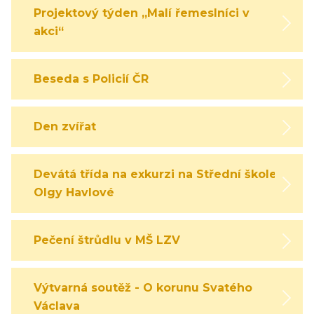
Projektový týden „Malí řemeslníci v
akci“
Beseda s Policií ČR
Den zvířat
Devátá třída na exkurzi na Střední škole
Olgy Havlové
Pečení štrůdlu v MŠ LZV
Výtvarná soutěž - O korunu Svatého
Václava