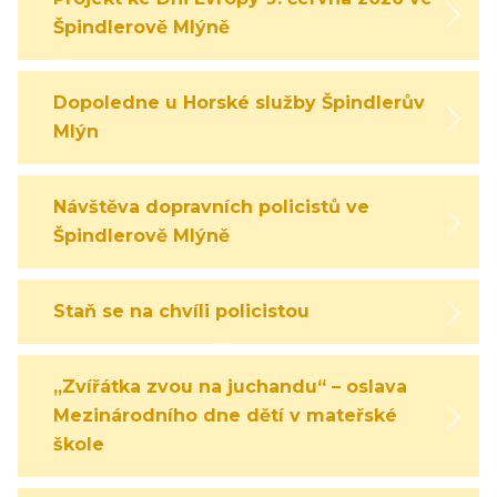
Špindlerově Mlýně
Dopoledne u Horské služby Špindlerův
Mlýn
Návštěva dopravních policistů ve
Špindlerově Mlýně
Staň se na chvíli policistou
„Zvířátka zvou na juchandu“ – oslava
Mezinárodního dne dětí v mateřské
škole