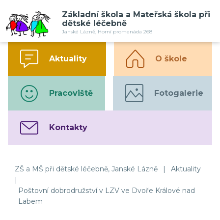
Základní škola a Mateřská škola při
dětské léčebně
Janské Lázně, Horní promenáda 268
Aktuality
O škole
Pracoviště
Fotogalerie
Kontakty
ZŠ a MŠ při dětské léčebně, Janské Lázně
|
Aktuality
|
Poštovní dobrodružství v LZV ve Dvoře Králové nad
Labem