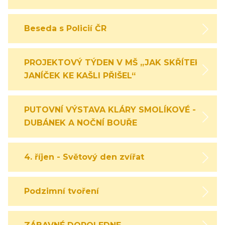
Beseda s Policií ČR
PROJEKTOVÝ TÝDEN V MŠ „JAK SKŘÍTEK
JANÍČEK KE KAŠLI PŘIŠEL“
PUTOVNÍ VÝSTAVA KLÁRY SMOLÍKOVÉ -
DUBÁNEK A NOČNÍ BOUŘE
4. říjen - Světový den zvířat
Podzimní tvoření