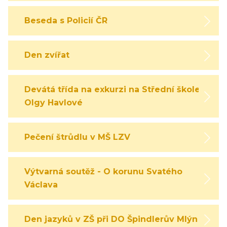
Beseda s Policií ČR
Den zvířat
Devátá třída na exkurzi na Střední škole
Olgy Havlové
Pečení štrůdlu v MŠ LZV
Výtvarná soutěž - O korunu Svatého
Václava
Den jazyků v ZŠ při DO Špindlerův Mlýn