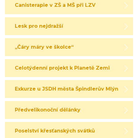
Canisterapie v ZŠ a MŠ při LZV
Lesk pro nejdražší
„Čáry máry ve školce“
Celotýdenní projekt k Planetě Zemi
Exkurze u JSDH města Špindlerův Mlýn
Předvelikonoční dělánky
Poselství křesťanských svátků