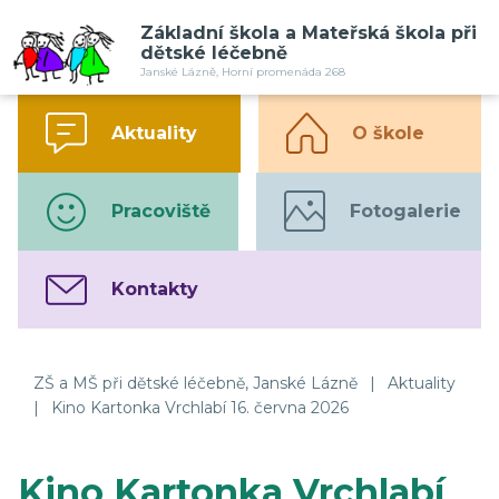
Základní škola a Mateřská škola při
dětské léčebně
Janské Lázně, Horní promenáda 268
Aktuality
O škole
Pracoviště
Fotogalerie
Kontakty
ZŠ a MŠ při dětské léčebně, Janské Lázně
|
Aktuality
|
Kino Kartonka Vrchlabí 16. června 2026
Kino Kartonka Vrchlabí