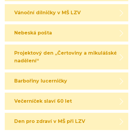
Vánoční dílničky v MŠ LZV
Nebeská pošta
Projektový den „Čertoviny a mikulášské
nadělení“
Barbořiny lucerničky
Večerníček slaví 60 let
Den pro zdraví v MŠ při LZV