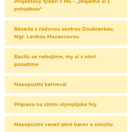
Projektový týden v MŠ – „Hrajeme si s
pohádkou“
Beseda s řádovou sestrou Doubravkou,
Mgr. Lenkou Mazancovou
Bacilů se nebojíme, my si s nimi
poradíme
Masopustní karneval
Příprava na zimní olympijské hry
Masopustní veselí plné barev a smíchu