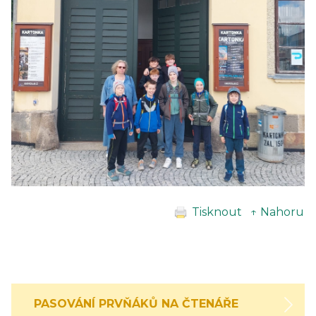
Tisknout
↑ Nahoru
PASOVÁNÍ PRVŇÁKŮ NA ČTENÁŘE