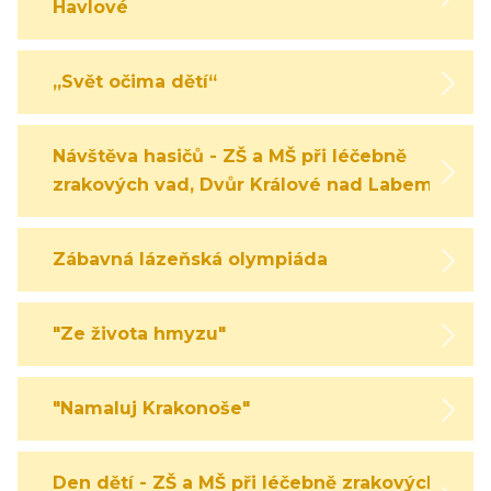
Havlové
„Svět očima dětí“
Návštěva hasičů - ZŠ a MŠ při léčebně
zrakových vad, Dvůr Králové nad Labem
Zábavná lázeňská olympiáda
"Ze života hmyzu"
"Namaluj Krakonoše"
Den dětí - ZŠ a MŠ při léčebně zrakových