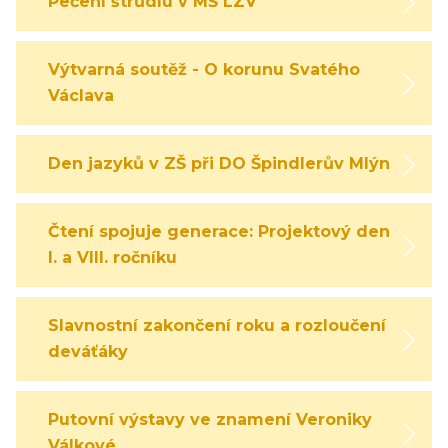
Pečení štrůdlu v MŠ LZV
Výtvarná soutěž - O korunu Svatého
Václava
Den jazyků v ZŠ při DO Špindlerův Mlýn
Čtení spojuje generace: Projektový den
I. a VIII. ročníku
Slavnostní zakončení roku a rozloučení s
deváťáky
Putovní výstavy ve znamení Veroniky
Válkové