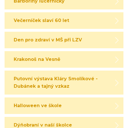
Barbořiny lucerničky
Večerníček slaví 60 let
Den pro zdraví v MŠ při LZV
Krakonoš na Vesně
Putovní výstava Kláry Smolíkové -
Dubánek a tajný vzkaz
Halloween ve škole
Dýňobraní v naší školce