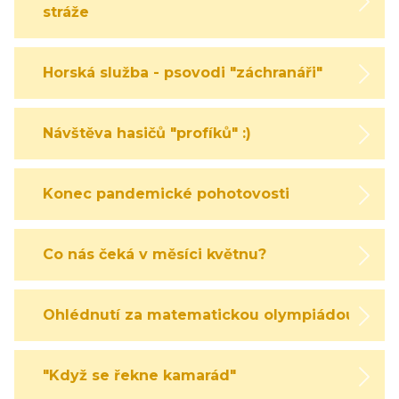
stráže
Horská služba - psovodi "záchranáři"
Návštěva hasičů "profíků" :)
Konec pandemické pohotovosti
Co nás čeká v měsíci květnu?
Ohlédnutí za matematickou olympiádou
"Když se řekne kamarád"