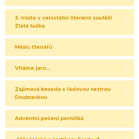
3. místo v celostátní literární soutěži
Zlatá tužka
Měsíc čtenářů
Vítáme jaro...
Zajímavá beseda s řádovou sestrou
Doubravkou
Adventní pečení perníčků