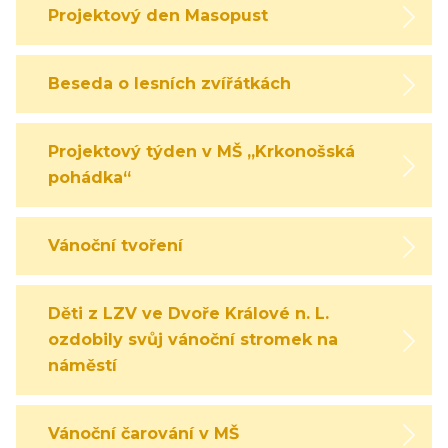
Projektový den Masopust
Beseda o lesních zvířátkách
Projektový týden v MŠ „Krkonošská
pohádka“
Vánoční tvoření
Děti z LZV ve Dvoře Králové n. L.
ozdobily svůj vánoční stromek na
náměstí
Vánoční čarování v MŠ