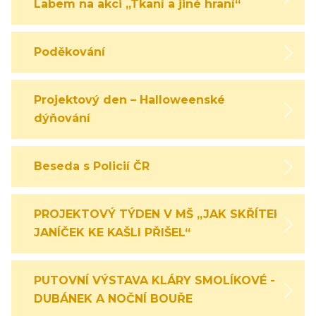
Labem na akci „Tkaní a jiné hraní“
Poděkování
Projektový den – Halloweenské
dýňování
Beseda s Policií ČR
PROJEKTOVÝ TÝDEN V MŠ „JAK SKŘÍTEK
JANÍČEK KE KAŠLI PŘIŠEL“
PUTOVNÍ VÝSTAVA KLÁRY SMOLÍKOVÉ -
DUBÁNEK A NOČNÍ BOUŘE