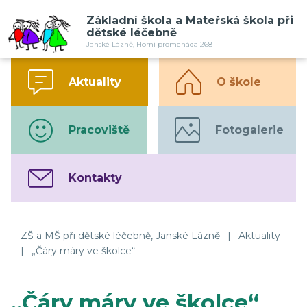
Základní škola a Mateřská škola při
dětské léčebně
Janské Lázně, Horní promenáda 268
Aktuality
O škole
Pracoviště
Fotogalerie
Kontakty
ZŠ a MŠ při dětské léčebně, Janské Lázně
|
Aktuality
|
„Čáry máry ve školce“
„Čáry máry ve školce“