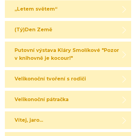
„Letem světem“
(Tý)Den Země
Putovní výstava Kláry Smolíkové "Pozor,
v knihovně je kocour!"
Velikonoční tvoření s rodiči
Velikonoční pátračka
Vítej, jaro...