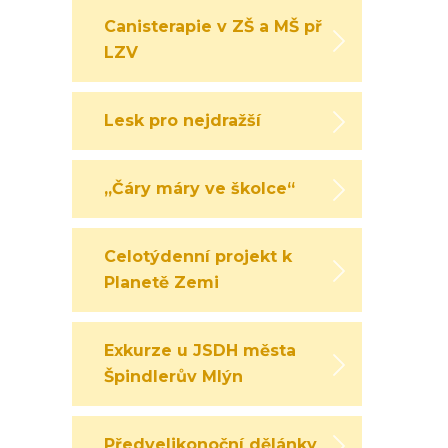
Canisterapie v ZŠ a MŠ při
LZV
Lesk pro nejdražší
„Čáry máry ve školce“
Celotýdenní projekt k
Planetě Zemi
Exkurze u JSDH města
Špindlerův Mlýn
Předvelikonoční dělánky