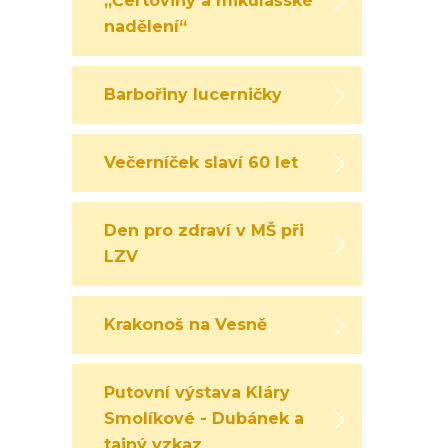
„Čertoviny a mikulášské
nadělení“
Barbořiny lucerničky
Večerníček slaví 60 let
Den pro zdraví v MŠ při
LZV
Krakonoš na Vesně
Putovní výstava Kláry
Smolíkové - Dubánek a
tajný vzkaz