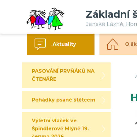
Základní 
Janské Lázně, Ho
Aktuality
O šk
PASOVÁNÍ PRVŇÁKŮ NA
Z
ČTENÁŘE
H
Pohádky psané štětcem
Výletní vláček ve
Špindlerově Mlýně 19.
června 2026