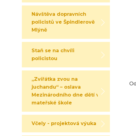
Návštěva dopravních
policistů ve Špindlerově
Mlýně
Staň se na chvíli
policistou
„Zvířátka zvou na
Od
juchandu“ – oslava
Mezinárodního dne dětí v
mateřské škole
Včely - projektová výuka