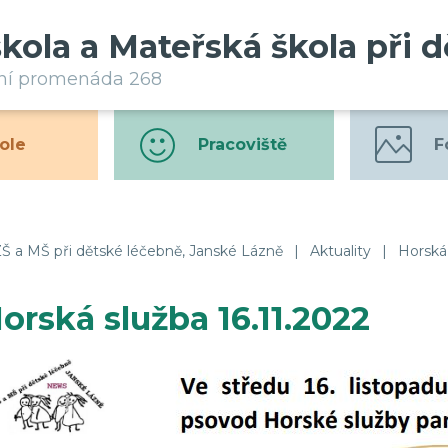
škola a Mateřská škola při 
rní promenáda 268
ole
Pracoviště
F
Š a MŠ při dětské léčebně, Janské Lázně
|
Aktuality
|
Horská 
orská služba 16.11.2022