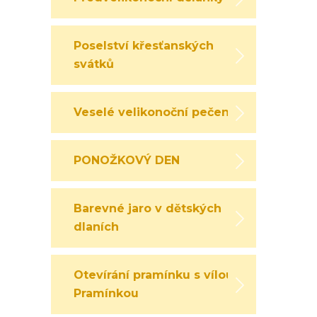
Poselství křesťanských
svátků
Veselé velikonoční pečení
PONOŽKOVÝ DEN
Barevné jaro v dětských
dlaních
Otevírání pramínku s vílou
Pramínkou