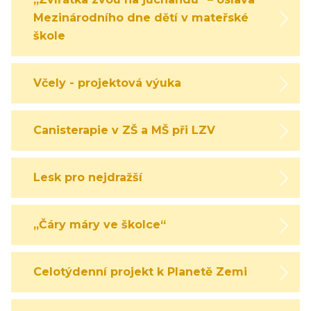
Mezinárodního dne dětí v mateřské
škole
Včely - projektová výuka
Canisterapie v ZŠ a MŠ při LZV
Lesk pro nejdražší
„Čáry máry ve školce“
Celotýdenní projekt k Planetě Zemi