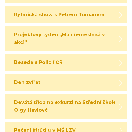
Rytmická show s Petrem Tomanem
Projektový týden „Malí řemeslníci v
akci“
Beseda s Policií ČR
Den zvířat
Devátá třída na exkurzi na Střední škole
Olgy Havlové
Pečení štrůdlu v MŠ LZV