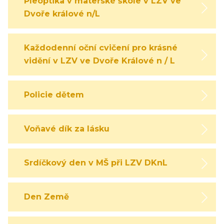
Pleoptika v mateřské škole v LZV ve
Dvoře králové n/L
Každodenní oční cvičení pro krásné
vidění v LZV ve Dvoře Králové n / L
Policie dětem
Voňavé dík za lásku
Srdíčkový den v MŠ při LZV DKnL
Den Země