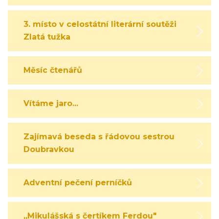
3. místo v celostátní literární soutěži
Zlatá tužka
Měsíc čtenářů
Vítáme jaro...
Zajímavá beseda s řádovou sestrou
Doubravkou
Adventní pečení perníčků
,,Mikulášská s čertíkem Ferdou"