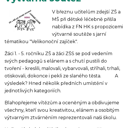
V březnu učitelům zdejší ZŠ a
MŠ při dětské léčebně přišla
nabídka z FN HK s propozicemi
výtvarné soutěže s jarní
tématikou "Velikonoční zajíček".
Žáci 1. - 5. ročníku ZŠ a žáci ZŠS se pod vedením
svých pedagogů s elánem a s chutí pustili do
tvoření - kreslili, malovali, vybarvovali, stříhali, trhali,
otiskovali, dokonce i pekli ze slaného těsta. A
výsledek? Hned několik předních umístění v
jednotlivých kategoriích.
Blahopřejeme vítězům a oceněným a obdivujeme
všechny, kteří svou kreativitou, elánem a osobitým
výtvarným ztvárněním reprezentovali naši školu.