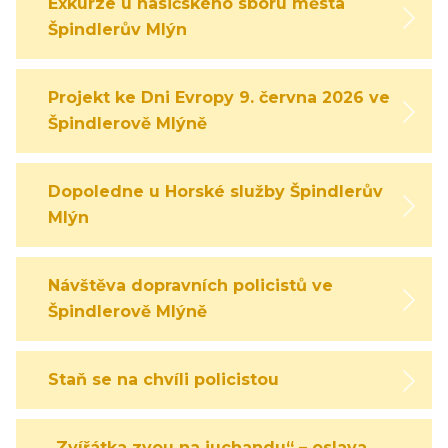
Exkurze u hasičského sboru města
Špindlerův Mlýn
Projekt ke Dni Evropy 9. června 2026 ve
Špindlerově Mlýně
Dopoledne u Horské služby Špindlerův
Mlýn
Návštěva dopravních policistů ve
Špindlerově Mlýně
Staň se na chvíli policistou
„Zvířátka zvou na juchandu“ – oslava