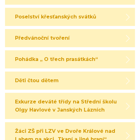
Poselství křesťanských svátků
Předvánoční tvoření
Pohádka „ O třech prasátkách“
Děti čtou dětem
Exkurze deváté třídy na Střední školu
Olgy Havlové v Janských Lázních
Žáci ZŠ při LZV ve Dvoře Králové nad
Labem na akci „Tkaní a jiné hraní“