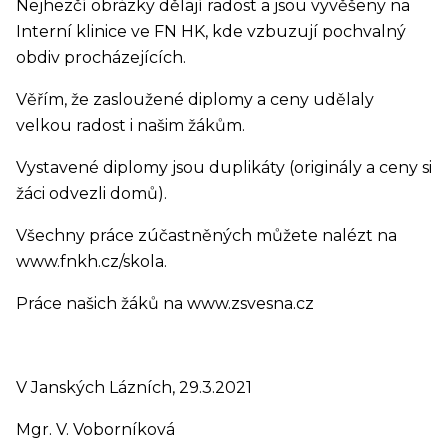
Nejhezčí obrázky dělají radost a jsou vyvěšeny na
Interní klinice ve FN HK, kde vzbuzují pochvalný
obdiv procházejících.
Věřím, že zasloužené diplomy a ceny udělaly
velkou radost i našim žákům.
Vystavené diplomy jsou duplikáty (originály a ceny si
žáci odvezli domů).
Všechny práce zúčastněných můžete nalézt na
www.fnkh.cz/skola.
Práce našich žáků na www.zsvesna.cz
V Janských Lázních, 29.3.2021
Mgr. V. Voborníková