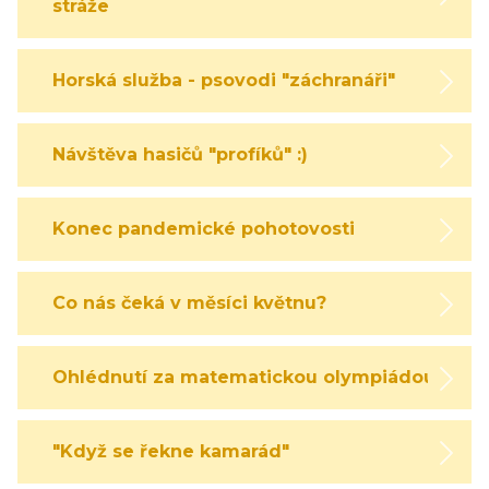
stráže
Horská služba - psovodi "záchranáři"
Návštěva hasičů "profíků" :)
Konec pandemické pohotovosti
Co nás čeká v měsíci květnu?
Ohlédnutí za matematickou olympiádou
"Když se řekne kamarád"