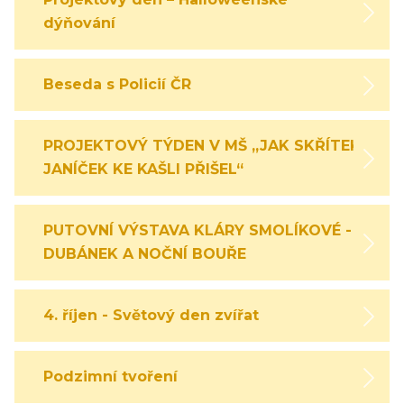
dýňování
Beseda s Policií ČR
PROJEKTOVÝ TÝDEN V MŠ „JAK SKŘÍTEK
JANÍČEK KE KAŠLI PŘIŠEL“
PUTOVNÍ VÝSTAVA KLÁRY SMOLÍKOVÉ -
DUBÁNEK A NOČNÍ BOUŘE
4. říjen - Světový den zvířat
Podzimní tvoření