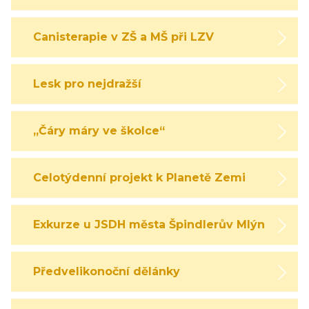
Canisterapie v ZŠ a MŠ při LZV
Lesk pro nejdražší
„Čáry máry ve školce“
Celotýdenní projekt k Planetě Zemi
Exkurze u JSDH města Špindlerův Mlýn
Předvelikonoční dělánky