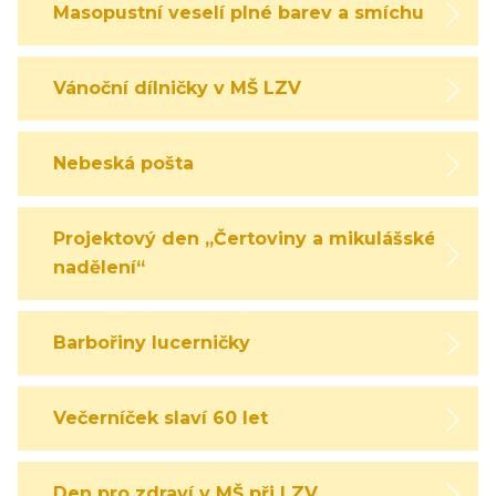
Masopustní veselí plné barev a smíchu
Vánoční dílničky v MŠ LZV
Nebeská pošta
Projektový den „Čertoviny a mikulášské
nadělení“
Barbořiny lucerničky
Večerníček slaví 60 let
Den pro zdraví v MŠ při LZV