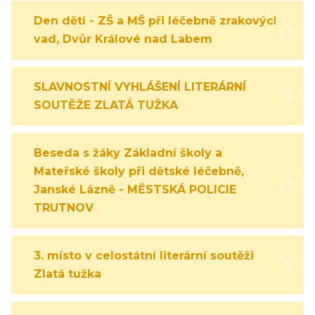
Den dětí - ZŠ a MŠ při léčebně zrakových
vad, Dvůr Králové nad Labem
SLAVNOSTNÍ VYHLÁŠENÍ LITERÁRNÍ
SOUTĚŽE ZLATÁ TUŽKA
Beseda s žáky Základní školy a
Mateřské školy při dětské léčebně,
Janské Lázně - MĚSTSKÁ POLICIE
TRUTNOV
3. místo v celostátní literární soutěži
Zlatá tužka