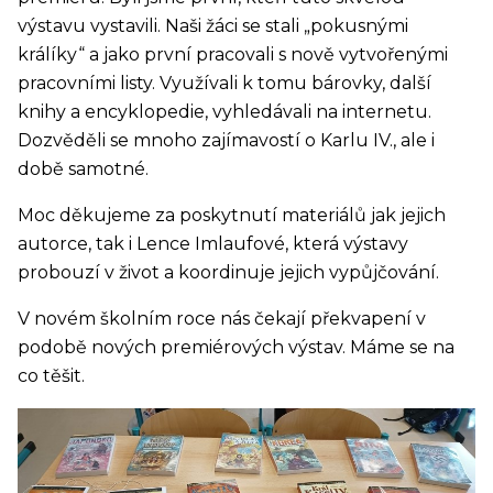
výstavu vystavili. Naši žáci se stali „pokusnými
králíky“ a jako první pracovali s nově vytvořenými
pracovními listy. Využívali k tomu bárovky, další
knihy a encyklopedie, vyhledávali na internetu.
Dozvěděli se mnoho zajímavostí o Karlu IV., ale i
době samotné.
Moc děkujeme za poskytnutí materiálů jak jejich
autorce, tak i Lence Imlaufové, která výstavy
probouzí v život a koordinuje jejich vypůjčování.
V novém školním roce nás čekají překvapení v
podobě nových premiérových výstav. Máme se na
co těšit.