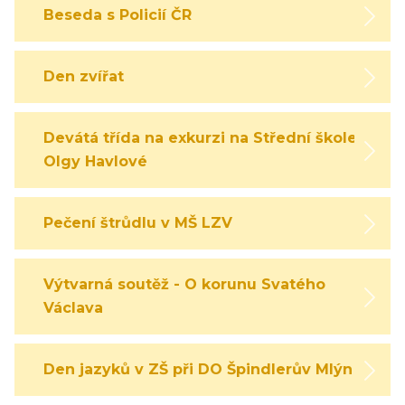
Beseda s Policií ČR
Den zvířat
Devátá třída na exkurzi na Střední škole
Olgy Havlové
Pečení štrůdlu v MŠ LZV
Výtvarná soutěž - O korunu Svatého
Václava
Den jazyků v ZŠ při DO Špindlerův Mlýn