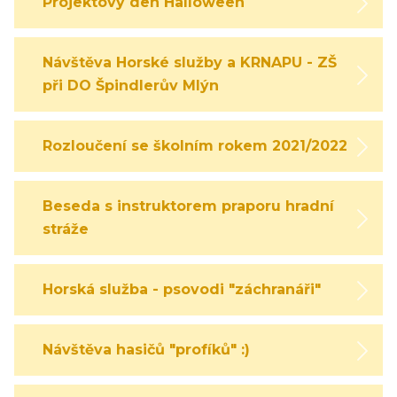
Projektový den Halloween
Návštěva Horské služby a KRNAPU - ZŠ
při DO Špindlerův Mlýn
Rozloučení se školním rokem 2021/2022
Beseda s instruktorem praporu hradní
stráže
Horská služba - psovodi "záchranáři"
Návštěva hasičů "profíků" :)