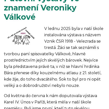
znamení Veroniky
Válkové
V lednu 2025 byla v naší škole
instalována výstava s názvem
Vznik ČSR 1918 - Velezrada se
trestá. Žáci se tak seznámili s
tvorbou paní spisovatelky Válkové, hlavně
prostřednictvím jejích skvělých bárovek. Nejvíce
byla představena právě ta, v níž se hlavní hrdinka
Bára přenese díky kouzelnému atlasu z 21. století,
kde žije, do toho dvacátého. Šok to byl pro ni opět
veliký a o dobrodružství nebylo nouze.
Od května do června k nám doputovala výstava
Karel IV. Únos v Paříži, která měla v naší škole
premiéru. Byli jsme první, kteří tuto skvělou