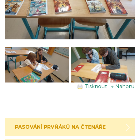
Tisknout
↑ Nahoru
PASOVÁNÍ PRVŇÁKŮ NA ČTENÁŘE