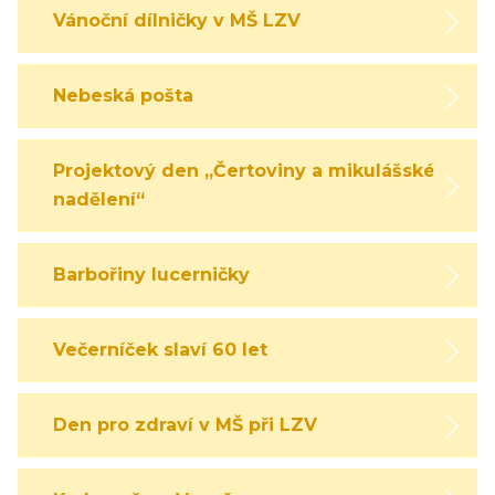
Vánoční dílničky v MŠ LZV
Nebeská pošta
Projektový den „Čertoviny a mikulášské
nadělení“
Barbořiny lucerničky
Večerníček slaví 60 let
Den pro zdraví v MŠ při LZV